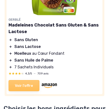
GERBLÉ
Madeleines Chocolat Sans Gluten & Sans
Lactose
＋
Sans Gluten
＋
Sans Lactose
＋
Moelleux
au Cœur Fondant
＋
Sans Huile de Palme
＋
7 Sachets Individuels
★★★★★
★★★★★
4,3/5
—
709 avis
Voir l'offre
Choisir les bons ingrédients pour