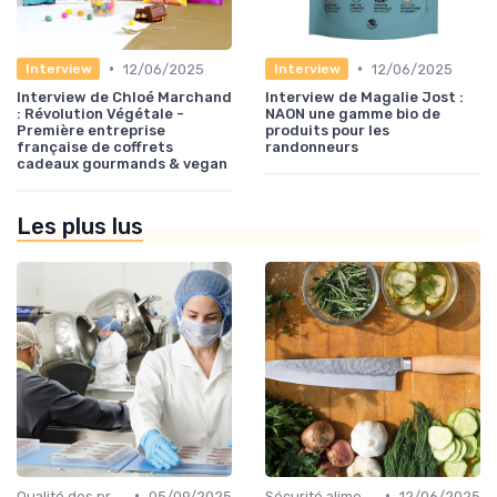
•
•
12/06/2025
12/06/2025
Interview
Interview
Interview de Chloé Marchand
Interview de Magalie Jost :
: Révolution Végétale -
NAON une gamme bio de
Première entreprise
produits pour les
française de coffrets
randonneurs
cadeaux gourmands & vegan
Les plus lus
•
•
Qualité des produits
05/09/2025
Sécurité alimentaire
12/06/2025