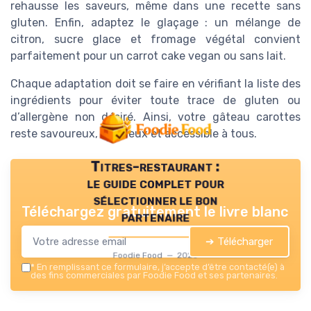
rehausse les saveurs, même dans une recette sans
gluten. Enfin, adaptez le glaçage : un mélange de
citron, sucre glace et fromage végétal convient
parfaitement pour un carrot cake vegan ou sans lait.
Chaque adaptation doit se faire en vérifiant la liste des
ingrédients pour éviter toute trace de gluten ou
d’allergène non désiré. Ainsi, votre gâteau carottes
reste savoureux, moelleux et accessible à tous.
Titres-restaurant :
le guide complet pour
sélectionner le bon
Téléchargez gratuitement le livre blanc
partenaire
➔ Télécharger
Foodie Food — 2026
*
En remplissant ce formulaire, j’accepte d’être contacté(e) à
des fins commerciales par Foodie Food et ses partenaires.