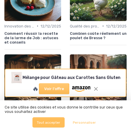
•
•
Innovation des recettes
12/12/2025
Qualité des produits
12/12/2025
Comment réussir la recette
Combien coûte réellement un
de la larme de Job : astuces
poulet de Bresse ?
et conseils
Mélange pour Gâteau aux Carottes Sans Gluten
🔥
Voir l'offre
Ce site utilise des cookies et vous donne le contrôle sur ceux que
vous souhaitez activer
•
•
Innovation des recettes
12/12/2025
Tendances de consommation
11/12/2025
Tout accepter
Personnaliser
Le paté algérien : traditions,
Les secrets du barbecue
fabrication et enjeux actuels
marocain : traditions,