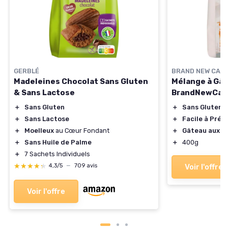
GERBLÉ
BRAND NEW CAK
Madeleines Chocolat Sans Gluten
Mélange à Gât
& Sans Lactose
BrandNewCa
＋
Sans Gluten
＋
Sans Gluten
＋
Sans Lactose
＋
Facile à Prép
＋
Moelleux
au Cœur Fondant
＋
Gâteau aux C
＋
Sans Huile de Palme
＋
400g
＋
7 Sachets Individuels
★★★★★
★★★★★
4,3/5
—
709 avis
Voir l'offre
Voir l'offre