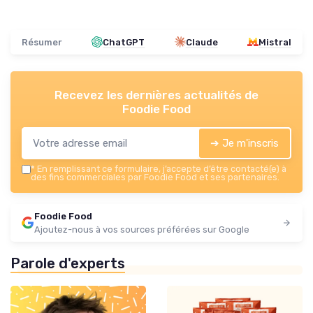
Résumer
ChatGPT
Claude
Mistral
Recevez les dernières actualités de
Foodie Food
➔ Je m'inscris
*
En remplissant ce formulaire, j’accepte d’être contacté(e) à
des fins commerciales par Foodie Food et ses partenaires.
Foodie Food
Ajoutez-nous à vos sources préférées sur Google
Parole d'experts