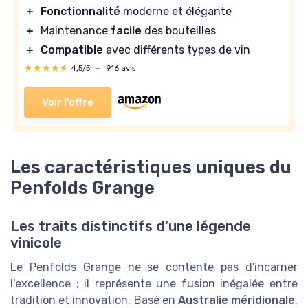
＋
Fonctionnalité
moderne et élégante
＋
Maintenance
facile
des bouteilles
＋
Compatible
avec différents types de vin
★★★★★
★★★★★
4,5/5
—
916 avis
Voir l'offre
Les caractéristiques uniques du
Penfolds Grange
Les traits distinctifs d'une légende
vinicole
Le Penfolds Grange ne se contente pas d'incarner
l'excellence ; il représente une fusion inégalée entre
tradition et innovation. Basé en
Australie méridionale
,