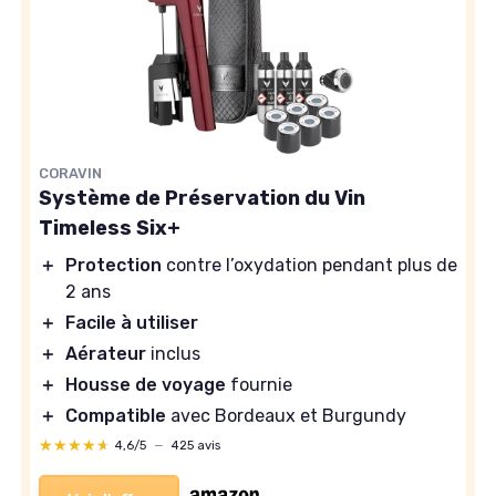
CORAVIN
Système de Préservation du Vin
Timeless Six+
＋
Protection
contre l’oxydation pendant plus de
2 ans
＋
Facile à utiliser
＋
Aérateur
inclus
＋
Housse de voyage
fournie
＋
Compatible
avec Bordeaux et Burgundy
★★★★★
★★★★★
4,6/5
—
425 avis