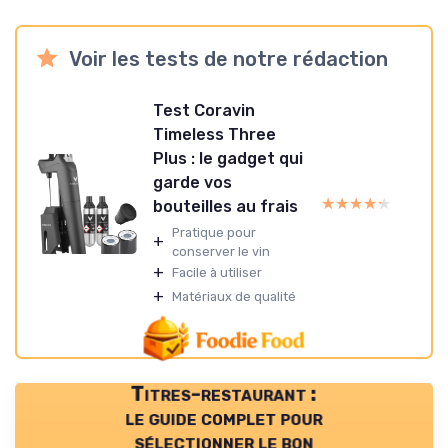
Voir les tests de notre rédaction
Test Coravin
Timeless Three
Plus : le gadget qui
garde vos
★★★★★
★★★★★
bouteilles au frais
Pratique pour
+
conserver le vin
+
Facile à utiliser
+
Matériaux de qualité
Titres-restaurant :
le guide complet pour
sélectionner le bon