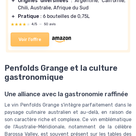
＋
Origines diversifiées
: Argentine, Californie,
Chili, Australie, Afrique du Sud
＋
Pratique
: 6 bouteilles de 0,75L
★★★★★
★★★★★
4/5
—
50 avis
Voir l'offre
Penfolds Grange et la culture
gastronomique
Une alliance avec la gastronomie raffinée
Le vin Penfolds Grange s'intègre parfaitement dans le
paysage culinaire australien et au-delà, en raison de
son caractère riche et complexe. Ce vin emblématique
de l'Australie-Méridionale, notamment de la célèbre
Barossa Valley, est souvent présent sur les tables des