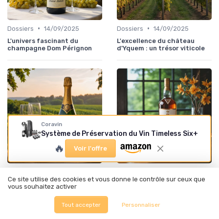
•
•
Dossiers
14/09/2025
Dossiers
14/09/2025
L'univers fascinant du
L'excellence du château
champagne Dom Pérignon
d'Yquem : un trésor viticole
Coravin
Système de Préservation du Vin Timeless Six+
🔥
Voir l'offre
•
•
Actualité
14/09/2025
Innovation dans la food
13/09/2025
Ce site utilise des cookies et vous donne le contrôle sur ceux que
L'univers fascinant du
L'univers fascinant du whisky
vous souhaitez activer
champagne Cristal Roederer
Macallan fine and rare
Tout accepter
Personnaliser