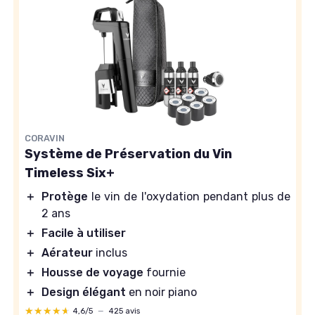
CORAVIN
Système de Préservation du Vin
Timeless Six+
＋
Protège
le vin de l'oxydation pendant plus de
2 ans
＋
Facile à utiliser
＋
Aérateur
inclus
＋
Housse de voyage
fournie
＋
Design élégant
en noir piano
★★★★★
★★★★★
4,6/5
—
425 avis