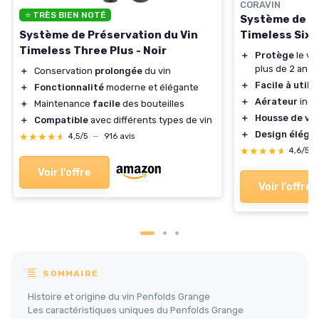
CORAVIN
⭐ TRÈS BIEN NOTÉ
Système de Pr
Timeless Six+
Système de Préservation du Vin
Timeless Three Plus - Noir
＋
Protège
le vi
plus de 2 ans
＋
Conservation
prolongée
du vin
＋
Facile à utilis
＋
Fonctionnalité
moderne et élégante
＋
Aérateur
incl
＋
Maintenance
facile
des bouteilles
＋
Housse de vo
＋
Compatible
avec différents types de vin
＋
Design éléga
★★★★★
★★★★★
4,5/5
—
916 avis
★★★★★
★★★★★
4,6/5
Voir l'offre
Voir l'offre
SOMMAIRE
Histoire et origine du vin Penfolds Grange
Les caractéristiques uniques du Penfolds Grange