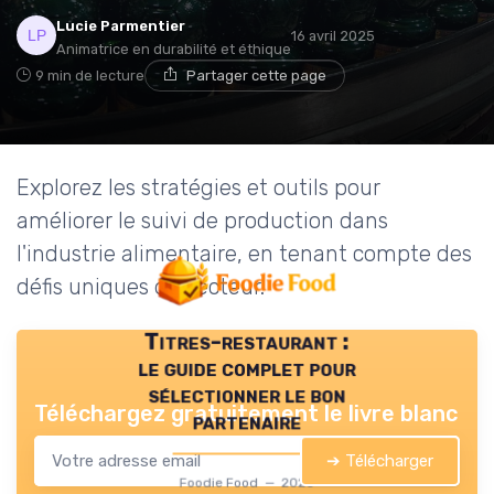
Lucie Parmentier
16 avril 2025
Animatrice en durabilité et éthique
9 min de lecture
Partager cette page
Explorez les stratégies et outils pour
améliorer le suivi de production dans
l'industrie alimentaire, en tenant compte des
défis uniques du secteur.
Titres-restaurant :
le guide complet pour
sélectionner le bon
Téléchargez gratuitement le livre blanc
partenaire
➔ Télécharger
Foodie Food — 2026