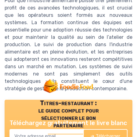
Pour que l'industrie alimentaire puisse tirer pleinement
profit de ces avancées technologiques, il est crucial
que les opérateurs soient formés aux nouveaux
systèmes. La formation continue des équipes est
essentielle pour une adoption réussie des technologies
et pour maintenir la qualité au sein de l’atelier de
production. Le suivi de production dans l'industrie
alimentaire est en pleine évolution, et les entreprises
qui adopteront ces innovations resteront compétitives
dans un marché en mutation. Les systèmes de suivi
modernes ne sont pas simplement des outils
technologiques ; ils constituent le cœur d'une
stratégie de gestion de la production contemporaine.
Titres-restaurant :
le guide complet pour
sélectionner le bon
Téléchargez gratuitement le livre blanc
partenaire
➔ Télécharger