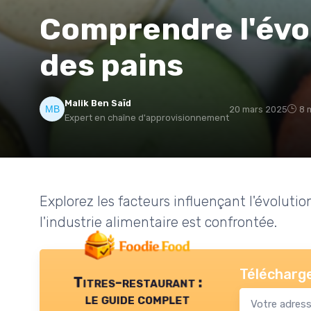
Comprendre l'évol
des pains
Malik Ben Saïd
20 mars 2025
8 
Expert en chaîne d'approvisionnement
Explorez les facteurs influençant l'évolutio
l'industrie alimentaire est confrontée.
Télécharge
Titres-restaurant :
le guide complet