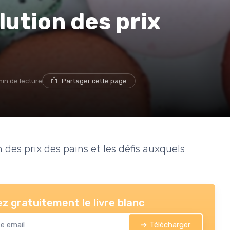
ution des prix
min de lecture
Partager cette page
n des prix des pains et les défis auxquels
z gratuitement le livre blanc
➔ Télécharger