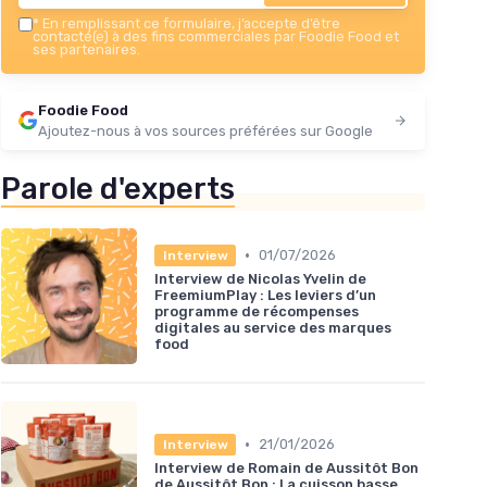
*
En remplissant ce formulaire, j’accepte d’être
contacté(e) à des fins commerciales par Foodie Food et
ses partenaires.
Foodie Food
Ajoutez-nous à vos sources préférées sur Google
Parole d'experts
•
01/07/2026
Interview
Interview de Nicolas Yvelin de
FreemiumPlay : Les leviers d’un
programme de récompenses
digitales au service des marques
food
•
21/01/2026
Interview
Interview de Romain de Aussitôt Bon
de Aussitôt Bon : La cuisson basse