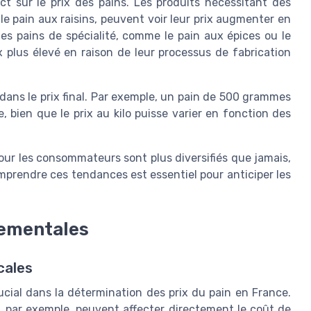
t sur le prix des pains. Les produits nécessitant des
le pain aux raisins, peuvent voir leur prix augmenter en
es pains de spécialité, comme le pain aux épices ou le
 plus élevé en raison de leur processus de fabrication
 dans le prix final. Par exemple, un pain de 500 grammes
 bien que le prix au kilo puisse varier en fonction des
pour les consommateurs sont plus diversifiés que jamais,
omprendre ces tendances est essentiel pour anticiper les
nementales
cales
cial dans la détermination des prix du pain en France.
 par exemple, peuvent affecter directement le coût de