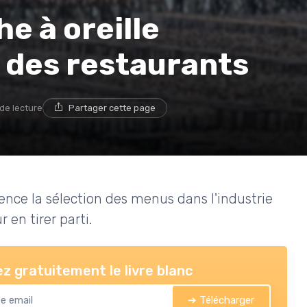
e à oreille
 des restaurants
 de lecture
Partager cette page
ence la sélection des menus dans l'industrie
 en tirer parti.
z gratuitement le livre blanc
➔ Télécharger