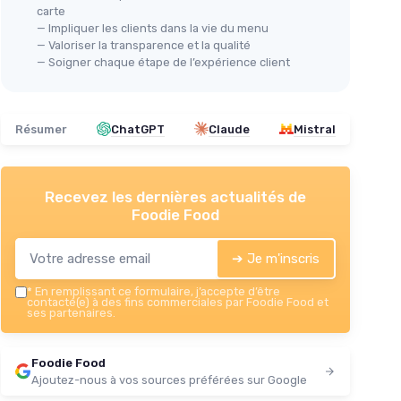
carte
— Impliquer les clients dans la vie du menu
— Valoriser la transparence et la qualité
— Soigner chaque étape de l’expérience client
Résumer
ChatGPT
Claude
Mistral
Recevez les dernières actualités de
Foodie Food
➔ Je m'inscris
*
En remplissant ce formulaire, j’accepte d’être
contacté(e) à des fins commerciales par Foodie Food et
ses partenaires.
Foodie Food
Ajoutez-nous à vos sources préférées sur Google