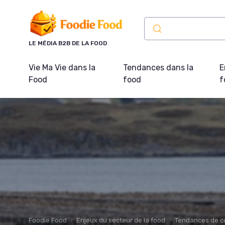
Panneau de gestion des cookies
LE MÉDIA B2B DE LA FOOD
Vie Ma Vie dans la
Tendances dans la
E
Food
food
f
Foodie Food
Enjeux du secteur de la food
Tendances de 