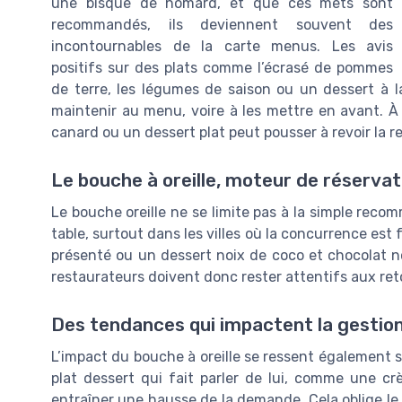
une bisque de homard, et que ces mets sont
recommandés, ils deviennent souvent des
incontournables de la carte menus. Les avis
positifs sur des plats comme l’écrasé de pommes
de terre, les légumes de saison ou un dessert à la
maintenir au menu, voire à les mettre en avant. À 
canard ou un dessert plat peut pousser à revoir la rec
Le bouche à oreille, moteur de réservat
Le bouche oreille ne se limite pas à la simple recom
table, surtout dans les villes où la concurrence es
présenté ou un dessert noix de coco et chocolat noi
restaurateurs doivent donc rester attentifs aux reto
Des tendances qui impactent la gestio
L’impact du bouche à oreille se ressent également su
plat dessert qui fait parler de lui, comme une 
entraîner une hausse de la demande. Cela oblige le 