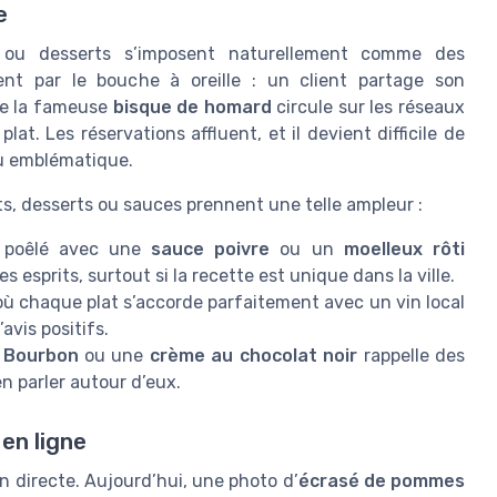
e
s ou desserts s’imposent naturellement comme des
nt par le bouche à oreille : un client partage son
e la fameuse
bisque de homard
circule sur les réseaux
at. Les réservations affluent, et il devient difficile de
u emblématique.
ts, desserts ou sauces prennent une telle ampleur :
poêlé avec une
sauce poivre
ou un
moelleux rôti
 esprits, surtout si la recette est unique dans la ville.
ù chaque plat s’accorde parfaitement avec un vin local
avis positifs.
e Bourbon
ou une
crème au chocolat noir
rappelle des
en parler autour d’eux.
en ligne
on directe. Aujourd’hui, une photo d’
écrasé de pommes