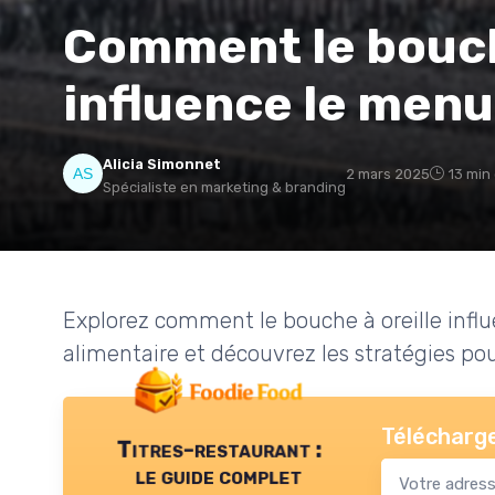
Comment le bouch
influence le menu
Alicia Simonnet
2 mars 2025
13 min
Spécialiste en marketing & branding
Explorez comment le bouche à oreille influ
alimentaire et découvrez les stratégies pour
Télécharge
Titres-restaurant :
le guide complet