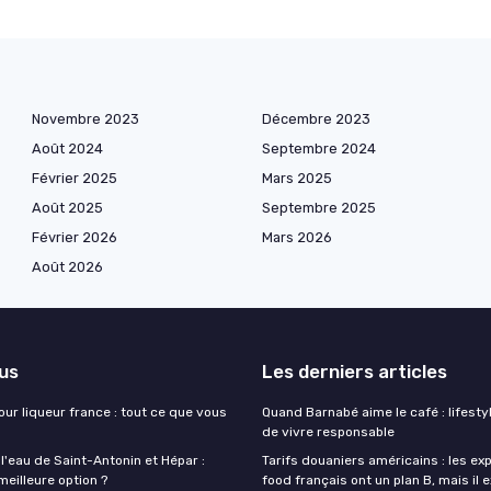
Novembre 2023
Décembre 2023
Août 2024
Septembre 2024
Février 2025
Mars 2025
Août 2025
Septembre 2025
Février 2026
Mars 2026
Août 2026
lus
Les derniers articles
our liqueur france : tout ce que vous
Quand Barnabé aime le café : lifestyl
de vivre responsable
 l'eau de Saint-Antonin et Hépar :
Tarifs douaniers américains : les ex
 meilleure option ?
food français ont un plan B, mais il 