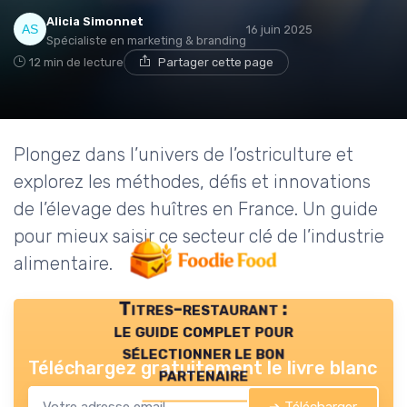
Alicia Simonnet
16 juin 2025
Spécialiste en marketing & branding
12 min de lecture
Partager cette page
Plongez dans l’univers de l’ostriculture et
explorez les méthodes, défis et innovations
de l’élevage des huîtres en France. Un guide
pour mieux saisir ce secteur clé de l’industrie
alimentaire.
Titres-restaurant :
le guide complet pour
sélectionner le bon
Téléchargez gratuitement le livre blanc
partenaire
➔ Télécharger