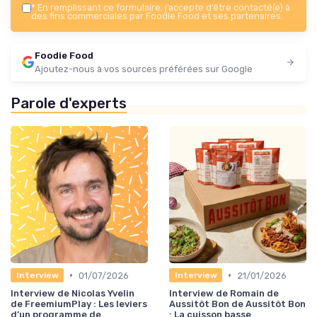
*
En remplissant ce formulaire, j’accepte d’être contacté(e) à
des fins commerciales par Foodie Food et ses partenaires.
Foodie Food
Ajoutez-nous à vos sources préférées sur Google
Parole d'experts
•
•
01/07/2026
21/01/2026
Interview
Interview
Interview de Nicolas Yvelin
Interview de Romain de
de FreemiumPlay : Les leviers
Aussitôt Bon de Aussitôt Bon
d’un programme de
: La cuisson basse