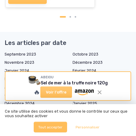
Les articles par date
Septembre 2023
Octobre 2023
Novembre 2023
Décembre 2023
Janvier 2024
Février 2024
ABEIOU
Mars 2024
Avril 2024
Sel de mer à la truffe noire 120g
Août 2024
Septembre 2024
🔥
Voir l'offre
Octobre 2024
Novembre 2024
Décembre 2024
Janvier 2025
Ce site utilise des cookies et vous donne le contrôle sur ceux que
Février 2025
Mars 2025
vous souhaitez activer
Avril 2025
Mai 2025
Tout accepter
Personnaliser
Juin 2025
Juillet 2025