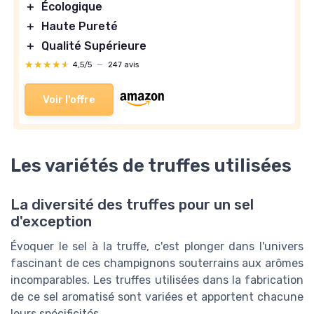
＋
Écologique
＋
Haute Pureté
＋
Qualité Supérieure
★★★★★
★★★★★
4,5/5
—
247 avis
Voir l'offre
Les variétés de truffes utilisées
La diversité des truffes pour un sel
d'exception
Évoquer le sel à la truffe, c'est plonger dans l'univers
fascinant de ces champignons souterrains aux arômes
incomparables. Les truffes utilisées dans la fabrication
de ce sel aromatisé sont variées et apportent chacune
leurs spécificités.