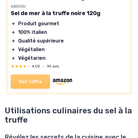
ABEIOU
Sel de mer à la truffe noire 120g
＋
Produit gourmet
＋
100% italien
＋
Qualité supérieure
＋
Végétalien
＋
Végétarien
★★★★★
★★★★★
4,1/5
—
90 avis
Voir l'offre
Utilisations culinaires du sel à la
truffe
Révélez les secrets de la cuisine avec le