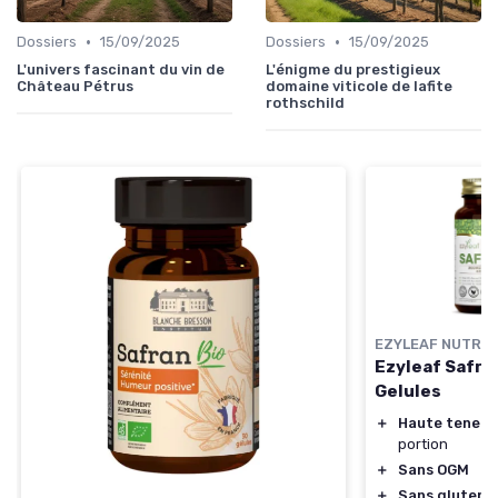
•
•
Dossiers
15/09/2025
Dossiers
15/09/2025
L'univers fascinant du vin de
L'énigme du prestigieux
Château Pétrus
domaine viticole de lafite
rothschild
EZYLEAF NUTRIT
Ezyleaf Safra
Gelules
＋
Haute teneur
portion
＋
Sans OGM
＋
Sans gluten