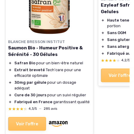
Ezyleaf Safra
Gelules
＋
Haute teneur
portion
＋
Sans OGM
＋
Sans gluten
BLANCHE BRESSON INSTITUT
＋
Sans allergè
Saumon Bio - Humeur Positive &
＋
Fabriqué au 
Sérénité - 30 Gélules
★★★★★
★★★★★
4,2/5
＋
Safran Bio
pour un bien-être naturel
＋
Extrait breveté
Tech'care pour une
Voir l'offre
efficacité optimale
＋
30mg par gélule
pour un dosage
adéquat
＋
Cure de 30 jours
pour un suivi régulier
＋
Fabriqué en France
garantissant qualité
★★★★★
★★★★★
4,3/5
—
285 avis
Voir l'offre