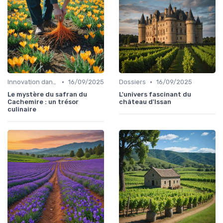
•
•
Innovation dans la food
16/09/2025
Dossiers
16/09/2025
Le mystère du safran du
L'univers fascinant du
Cachemire : un trésor
château d'Issan
culinaire