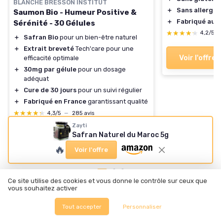
BLANCHE BRESSON INSTITUT
＋
Sans allergè
Saumon Bio - Humeur Positive &
＋
Fabriqué au 
Sérénité - 30 Gélules
★★★★★
★★★★★
4,2/5
＋
Safran Bio
pour un bien-être naturel
＋
Extrait breveté
Tech'care pour une
Voir l'offre
efficacité optimale
＋
30mg par gélule
pour un dosage
adéquat
＋
Cure de 30 jours
pour un suivi régulier
＋
Fabriqué en France
garantissant qualité
★★★★★
★★★★★
4,3/5
—
285 avis
Zayti
Safran Naturel du Maroc 5g
Voir l'offre
🔥
Voir l'offre
Ce site utilise des cookies et vous donne le contrôle sur ceux que
vous souhaitez activer
Tout accepter
Personnaliser
Les articles par date