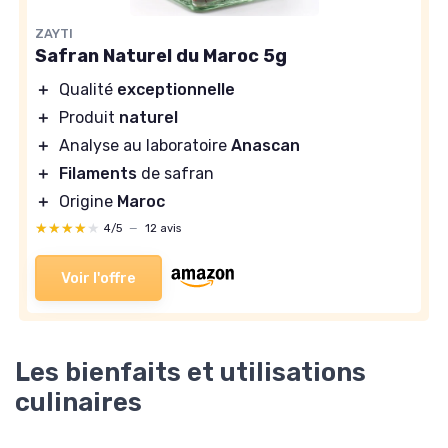
ZAYTI
Safran Naturel du Maroc 5g
＋
Qualité
exceptionnelle
＋
Produit
naturel
＋
Analyse au laboratoire
Anascan
＋
Filaments
de safran
＋
Origine
Maroc
★★★★★
★★★★★
4/5
—
12 avis
Voir l'offre
Les bienfaits et utilisations
culinaires