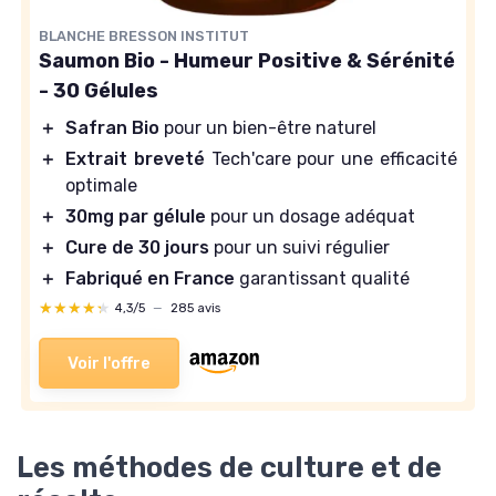
BLANCHE BRESSON INSTITUT
Saumon Bio - Humeur Positive & Sérénité
- 30 Gélules
＋
Safran Bio
pour un bien-être naturel
＋
Extrait breveté
Tech'care pour une efficacité
optimale
＋
30mg par gélule
pour un dosage adéquat
＋
Cure de 30 jours
pour un suivi régulier
＋
Fabriqué en France
garantissant qualité
★★★★★
★★★★★
4,3/5
—
285 avis
Voir l'offre
Les méthodes de culture et de