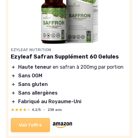
EZYLEAF NUTRITION
Ezyleaf Safran Supplément 60 Gelules
＋
Haute teneur
en safran à 200mg par portion
＋
Sans OGM
＋
Sans gluten
＋
Sans allergènes
＋
Fabriqué au Royaume-Uni
★★★★★
★★★★★
4,2/5
—
238 avis
Voir l'offre