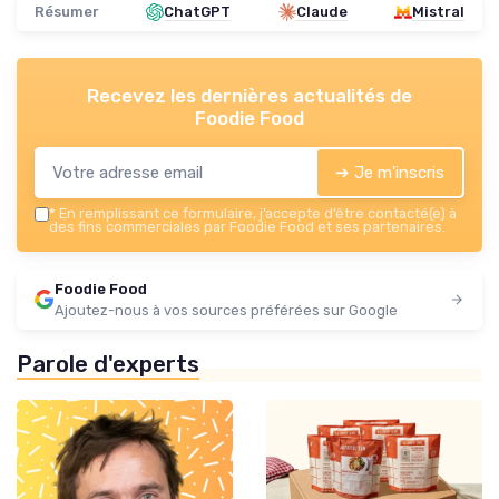
Résumer
ChatGPT
Claude
Mistral
Recevez les dernières actualités de
Foodie Food
➔ Je m'inscris
*
En remplissant ce formulaire, j’accepte d’être contacté(e) à
des fins commerciales par Foodie Food et ses partenaires.
Foodie Food
Ajoutez-nous à vos sources préférées sur Google
Parole d'experts