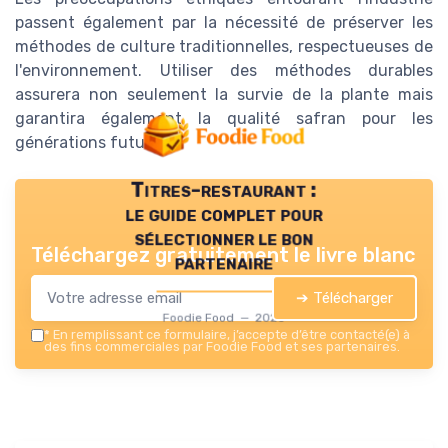
passent également par la nécessité de préserver les
méthodes de culture traditionnelles, respectueuses de
l'environnement. Utiliser des méthodes durables
assurera non seulement la survie de la plante mais
garantira également la qualité safran pour les
générations futures.
Titres-restaurant :
le guide complet pour
sélectionner le bon
Téléchargez gratuitement le livre blanc
partenaire
➔ Télécharger
Foodie Food — 2026
*
En remplissant ce formulaire, j’accepte d’être contacté(e) à
des fins commerciales par Foodie Food et ses partenaires.