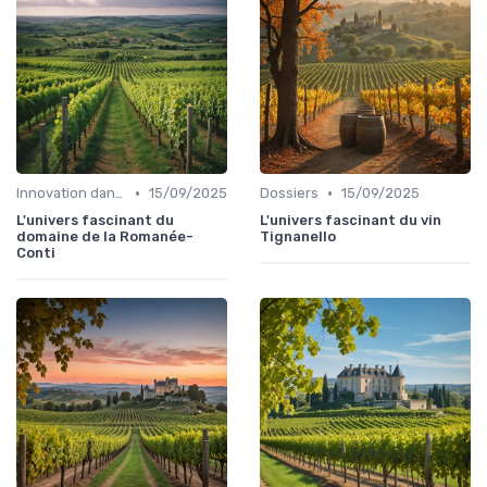
•
•
Innovation dans la food
15/09/2025
Dossiers
15/09/2025
L'univers fascinant du
L'univers fascinant du vin
domaine de la Romanée-
Tignanello
Conti