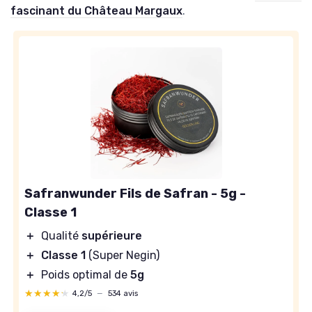
fascinant du Château Margaux
.
Safranwunder Fils de Safran - 5g -
Classe 1
＋
Qualité
supérieure
＋
Classe 1
(Super Negin)
＋
Poids optimal de
5g
★★★★★
★★★★★
4,2/5
—
534 avis