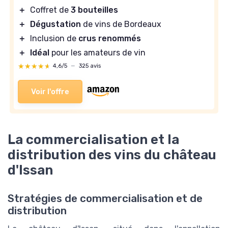
＋
Coffret de
3 bouteilles
＋
Dégustation
de vins de Bordeaux
＋
Inclusion de
crus renommés
＋
Idéal
pour les amateurs de vin
★★★★★
★★★★★
4,6/5
—
325 avis
Voir l'offre
La commercialisation et la
distribution des vins du château
d'Issan
Stratégies de commercialisation et de
distribution