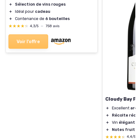
＋
Sélection de vins rouges
＋
Idéal pour
cadeau
＋
Contenance de
6 bouteilles
★★★★★
★★★★★
4,3/5
—
758 avis
Voir l'offre
Cloudy Bay Pi
＋
Excellent
arô
＋
Récolte réce
＋
Vin
élégant
e
＋
Notes fruité
★★★★★
★★★★★
4,4/5