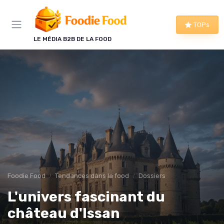
Panneau de gestion des cookies
TOPs
LE MÉDIA B2B DE LA FOOD
Foodie Food
Tendances dans la food
Dossiers
L'univers fascinant du
château d'Issan