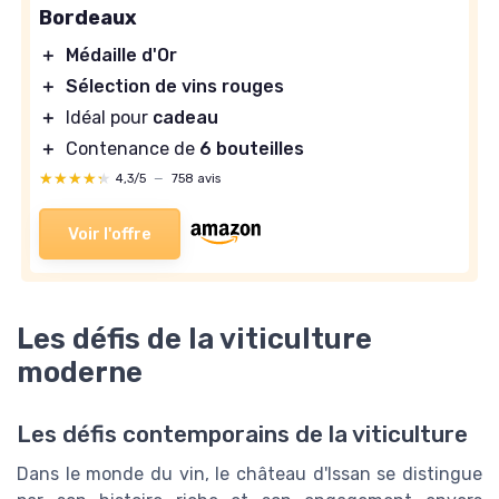
Bordeaux
＋
Médaille d'Or
＋
Sélection de vins rouges
＋
Idéal pour
cadeau
＋
Contenance de
6 bouteilles
★★★★★
★★★★★
4,3/5
—
758 avis
Voir l'offre
Les défis de la viticulture
moderne
Les défis contemporains de la viticulture
Dans le monde du vin, le château d'Issan se distingue