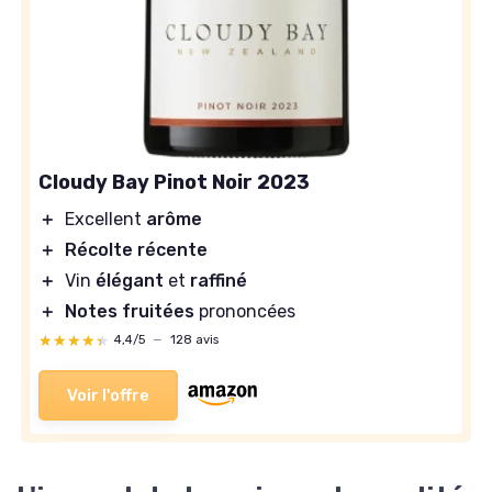
Cloudy Bay Pinot Noir 2023
＋
Excellent
arôme
＋
Récolte récente
＋
Vin
élégant
et
raffiné
＋
Notes fruitées
prononcées
★★★★★
★★★★★
4,4/5
—
128 avis
Voir l'offre