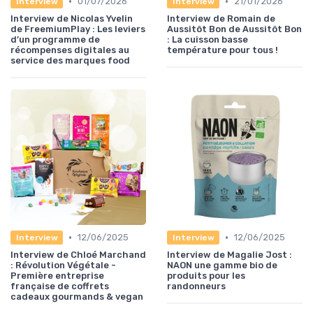
•
•
01/07/2026
21/01/2026
Interview
Interview
Interview de Nicolas Yvelin
Interview de Romain de
de FreemiumPlay : Les leviers
Aussitôt Bon de Aussitôt Bon
d’un programme de
: La cuisson basse
récompenses digitales au
température pour tous !
service des marques food
•
•
12/06/2025
12/06/2025
Interview
Interview
Interview de Chloé Marchand
Interview de Magalie Jost :
: Révolution Végétale -
NAON une gamme bio de
Première entreprise
produits pour les
française de coffrets
randonneurs
cadeaux gourmands & vegan