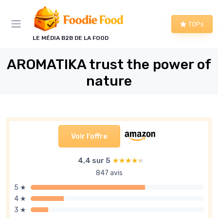
Panneau de gestion des cookies
TOPs
LE MÉDIA B2B DE LA FOOD
AROMATIKA trust the power of
nature
Voir l'offre
4,4 sur 5
★★★★★
★★★★★
847 avis
5 ★
4 ★
3 ★