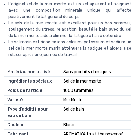
L'original sel de la mer morte est un sel apaisant et soignant
avec une composition minérale unique qui affecte
positivement l'état général du corps
Le sels de la mer morte est excellent pour un bon sommeil,
soulagement du stress, relaxation, beauté le bain avec du sel
de la mer morte aide à éliminer la fatigue et à se détendre
Le sel marin est riche en ions calcium, potassium et sodium un
sel de la mer morte marin atténuera la fatigue et aidera à se
relaxer après une journée de travail
Matériau non utilisé
‎Sans produits chimiques
Ingrédients spéciaux
‎Sel de la mer morte
Poids de l'article
‎1060 Grammes
Variété
‎Mer Morte
Type dʼadditif pour
‎Sel de bain
eau de bain
Couleur
‎Blanc
Fabricant
‎AROMATIKA trust the power of