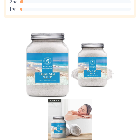
2 ★
1 ★