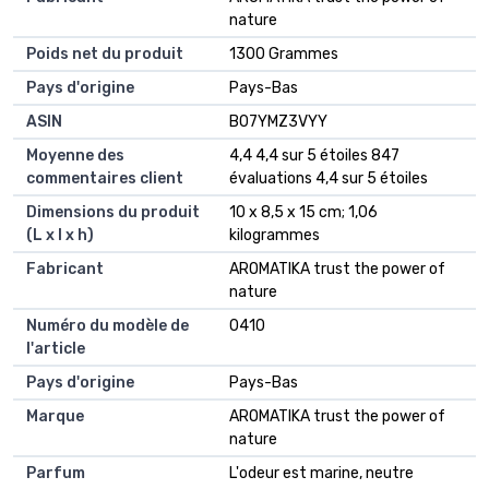
nature
Poids net du produit
‎1300 Grammes
Pays d'origine
‎Pays-Bas
ASIN
B07YMZ3VYY
Moyenne des
4,4 4,4 sur 5 étoiles 847
commentaires client
évaluations 4,4 sur 5 étoiles
Dimensions du produit
10 x 8,5 x 15 cm; 1,06
(L x l x h)
kilogrammes
Fabricant
AROMATIKA trust the power of
nature
Numéro du modèle de
0410
l'article
Pays d'origine
Pays-Bas
Marque
AROMATIKA trust the power of
nature
Parfum
L'odeur est marine, neutre