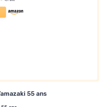
—
107 avis
 Yamazaki 55 ans