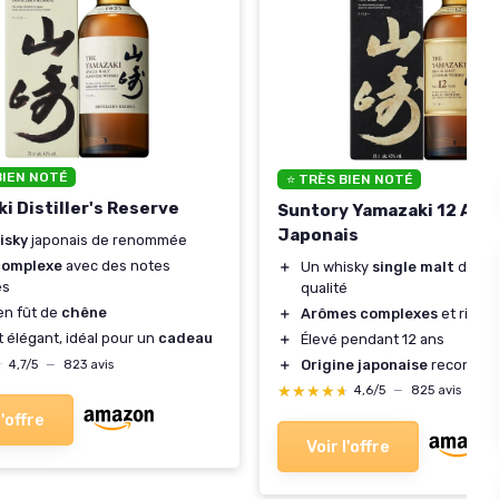
BIEN NOTÉ
⭐ TRÈS BIEN NOTÉ
i Distiller's Reserve
Suntory Yamazaki 12 Ans
Japonais
isky
japonais de renommée
complexe
avec des notes
＋
Un whisky
single malt
de ha
es
qualité
en fût de
chêne
＋
Arômes complexes
et riche
t élégant, idéal pour un
cadeau
＋
Élevé pendant 12 ans
★
★
＋
Origine japonaise
reconnue
4,7/5
—
823 avis
★★★★★
★★★★★
4,6/5
—
825 avis
l'offre
Voir l'offre