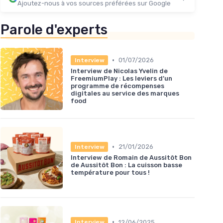
Ajoutez-nous à vos sources préférées sur Google
＋
Goût unique
du seigle
★★★★★
★★★★★
4,6/5
—
107 avis
Parole d'experts
Voir l'offre
•
01/07/2026
Interview
Interview de Nicolas Yvelin de
FreemiumPlay : Les leviers d’un
programme de récompenses
digitales au service des marques
food
•
21/01/2026
Interview
Interview de Romain de Aussitôt Bon
de Aussitôt Bon : La cuisson basse
température pour tous !
•
12/06/2025
Interview