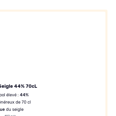
Seigle 44% 70cL
ool élevé :
44%
néreux de 70 cl
que
du seigle