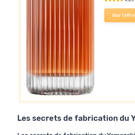
★★★★★
★★★★★
4,6/5
Voir l'offre
Les secrets de fabrication du