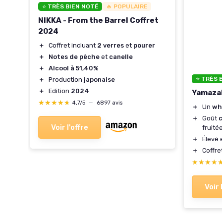
⭐ TRÈS BIEN NOTÉ
🔥 POPULAIRE
NIKKA - From the Barrel Coffret
2024
＋
Coffret incluant
2 verres
et
pourer
＋
Notes de pêche
et
canelle
＋
Alcool à 51,40%
⭐ TRÈS 
＋
Production
japonaise
＋
Edition
2024
Yamazak
★★★★★
★★★★★
4,7/5
—
6897 avis
＋
Un
wh
＋
Goût
Voir l'offre
fruité
＋
Élevé 
＋
Coffre
★★★★
★★★★
Voir 