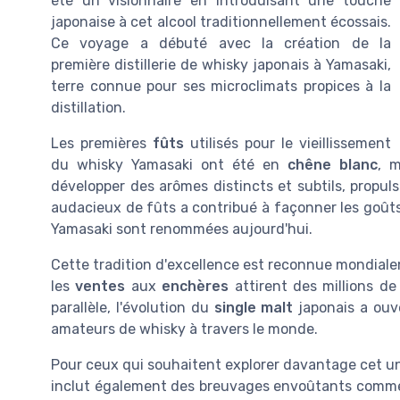
été un visionnaire en introduisant une touche
japonaise à cet alcool traditionnellement écossais.
Ce voyage a débuté avec la création de la
première distillerie de whisky japonais à Yamasaki,
terre connue pour ses microclimats propices à la
distillation.
Les premières
fûts
utilisés pour le vieillissement
du whisky Yamasaki ont été en
chêne blanc
, m
développer des arômes distincts et subtils, propul
audacieux de fûts a contribué à façonner les goût
Yamasaki sont renommées aujourd'hui.
Cette tradition d'excellence est reconnue mondia
les
ventes
aux
enchères
attirent des millions de
parallèle, l'évolution du
single malt
japonais a ouv
amateurs de whisky à travers le monde.
Pour ceux qui souhaitent explorer davantage cet uni
inclut également des breuvages envoûtants comm