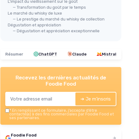
L'impact du vieillissement sur le goût
⭐ 
— Transformation du goût par le temps
NIK
Le marché du whisky de luxe
— Le prestige du marché du whisky de collection
20
Dégustation et appréciation
＋
— Dégustation et appréciation exceptionnelle
＋
＋
＋
Résumer
ChatGPT
Claude
Mistral
＋
 Whisky
★★
★★
ute
Recevez les dernières actualités de
Foodie Food
s
➔ Je m'inscris
*
En remplissant ce formulaire, j’accepte d’être
SIRDAVIS
contacté(e) à des fins commerciales par Foodie Food et
ses partenaires.
Whisky de Seigle 44% 70cL
＋
Taux d'alcool élevé :
44%
Foodie Food
＋
Volume
généreux de 70 cl