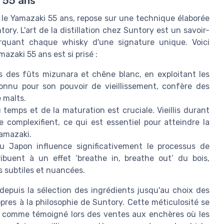
 55 ans
e le Yamazaki 55 ans, repose sur une technique élaborée
ntory. L'art de la distillation chez Suntory est un savoir-
rquant chaque whisky d'une signature unique. Voici
azaki 55 ans est si prisé :
ns des fûts mizunara et chêne blanc, en exploitant les
onnu pour son pouvoir de vieillissement, confère des
 malts.
 temps et de la maturation est cruciale. Vieillis durant
 complexifient, ce qui est essentiel pour atteindre la
Yamazaki.
du Japon influence significativement le processus de
ribuent à un effet ‘breathe in, breathe out’ du bois,
s subtiles et nuancées.
depuis la sélection des ingrédients jusqu'au choix des
pres à la philosophie de Suntory. Cette méticulosité se
ée, comme témoigné lors des ventes aux enchères où les