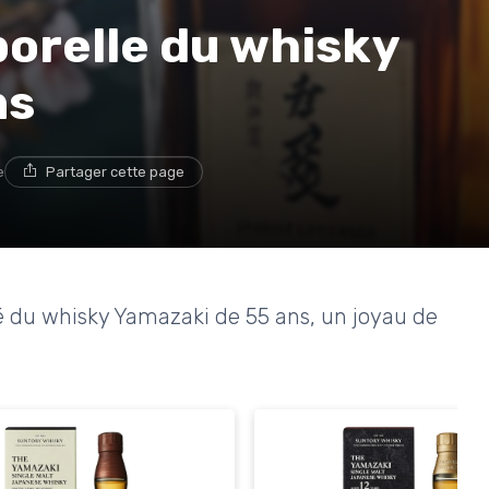
orelle du whisky
ns
e
Partager cette page
reté du whisky Yamazaki de 55 ans, un joyau de