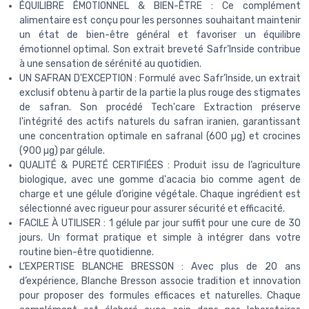
ÉQUILIBRE ÉMOTIONNEL & BIEN-ÊTRE : Ce complément
alimentaire est conçu pour les personnes souhaitant maintenir
un état de bien-être général et favoriser un équilibre
émotionnel optimal. Son extrait breveté Safr’Inside contribue
à une sensation de sérénité au quotidien.
UN SAFRAN D'EXCEPTION : Formulé avec Safr’Inside, un extrait
exclusif obtenu à partir de la partie la plus rouge des stigmates
de safran. Son procédé Tech'care Extraction préserve
l'intégrité des actifs naturels du safran iranien, garantissant
une concentration optimale en safranal (600 µg) et crocines
(900 µg) par gélule.
QUALITÉ & PURETÉ CERTIFIÉES : Produit issu de l’agriculture
biologique, avec une gomme d'acacia bio comme agent de
charge et une gélule d’origine végétale. Chaque ingrédient est
sélectionné avec rigueur pour assurer sécurité et efficacité.
FACILE À UTILISER : 1 gélule par jour suffit pour une cure de 30
jours. Un format pratique et simple à intégrer dans votre
routine bien-être quotidienne.
L’EXPERTISE BLANCHE BRESSON : Avec plus de 20 ans
d’expérience, Blanche Bresson associe tradition et innovation
pour proposer des formules efficaces et naturelles. Chaque