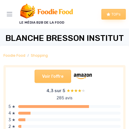
Panneau de gestion des cookies
TOPs
LE MÉDIA B2B DE LA FOOD
BLANCHE BRESSON INSTITUT
Foodie Food
Shopping
Voir l'offre
4,3 sur 5
★★★★★
★★★★★
285 avis
5 ★
4 ★
3 ★
2 ★