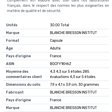
complément est élaboré avec soin dans nos laboratoires
français, dans le respect des normes les plus exigeantes en
matière de qualité et de sécurité.
Unités
‎30.00 Total
Marque
‎BLANCHE BRESSON INSTITUT
Format
‎Capsule
Âge
‎Adulte
Pays d'origine
‎France
ASIN
B0CFY1KH6Z
Moyenne des
4,3 4,3 sur 5 étoiles 285
commentaires client
évaluations 4,3 sur 5 étoiles
Dimensions du colis
7,9 x 4,1 x 3,9 cm; 30 grammes
Fabricant
BLANCHE BRESSON INSTITUT
Pays d'origine
France
Marque
BLANCHE BRESSON INSTITUT