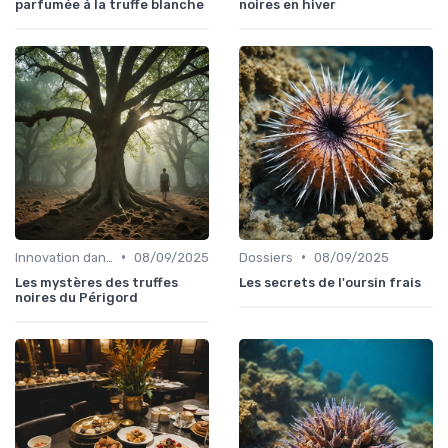
parfumée à la truffe blanche
noires en hiver
•
•
Innovation dans la food
08/09/2025
Dossiers
08/09/2025
Les mystères des truffes
Les secrets de l'oursin frais
noires du Périgord