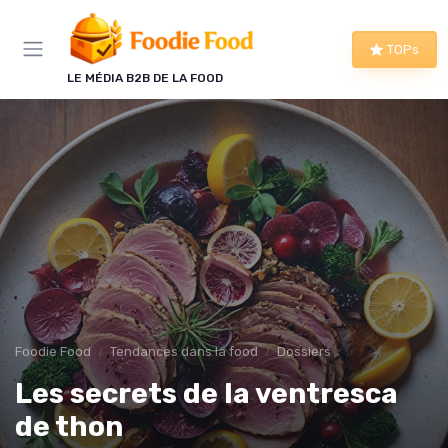
Panneau de gestion des cookies
TOPs
LE MÉDIA B2B DE LA FOOD
Foodie Food
Tendances dans la food
Dossiers
Les secrets de la ventresca
de thon