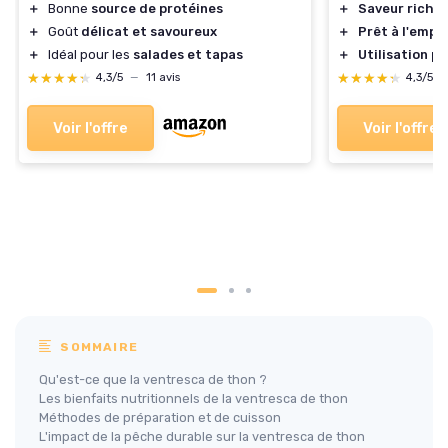
＋
Bonne
source de protéines
＋
Saveur riche
＋
Goût
délicat et savoureux
＋
Prêt à l'emplo
＋
Idéal pour les
salades et tapas
＋
Utilisation p
★★★★★
★★★★★
★★★★★
★★★★★
4,3/5
—
11 avis
4,3/5
Voir l'offre
Voir l'offre
SOMMAIRE
Qu'est-ce que la ventresca de thon ?
Les bienfaits nutritionnels de la ventresca de thon
Méthodes de préparation et de cuisson
L'impact de la pêche durable sur la ventresca de thon