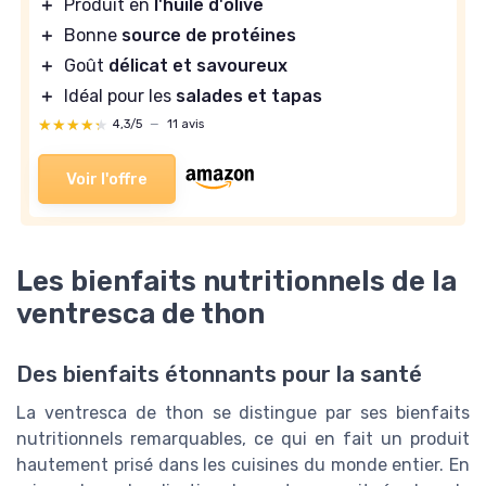
＋
Produit en
l'huile d'olive
＋
Bonne
source de protéines
＋
Goût
délicat et savoureux
＋
Idéal pour les
salades et tapas
★★★★★
★★★★★
4,3/5
—
11 avis
Voir l'offre
Les bienfaits nutritionnels de la
ventresca de thon
Des bienfaits étonnants pour la santé
La ventresca de thon se distingue par ses bienfaits
nutritionnels remarquables, ce qui en fait un produit
hautement prisé dans les cuisines du monde entier. En