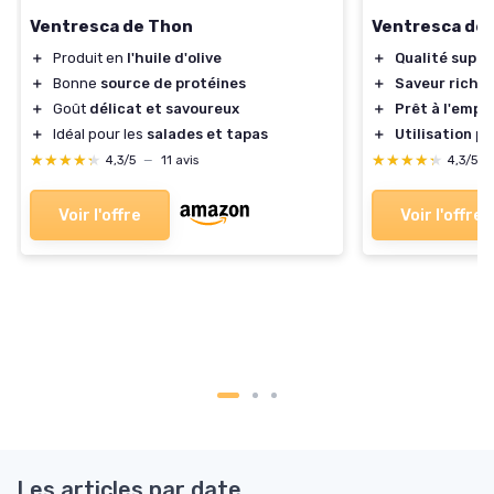
Ventresca de Thon
Ventresca de t
＋
Produit en
l'huile d'olive
＋
Qualité supér
＋
Bonne
source de protéines
＋
Saveur riche
＋
Goût
délicat et savoureux
＋
Prêt à l'emplo
＋
Idéal pour les
salades et tapas
＋
Utilisation p
★★★★★
★★★★★
★★★★★
★★★★★
4,3/5
—
11 avis
4,3/5
Voir l'offre
Voir l'offre
Les articles par date