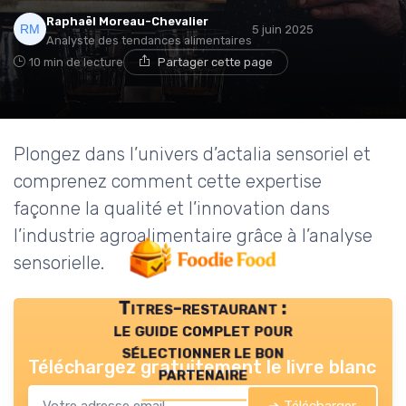
Raphaël Moreau-Chevalier
5 juin 2025
Analyste des tendances alimentaires
10 min de lecture
Partager cette page
Plongez dans l’univers d’actalia sensoriel et
comprenez comment cette expertise
façonne la qualité et l’innovation dans
l’industrie agroalimentaire grâce à l’analyse
sensorielle.
Titres-restaurant :
le guide complet pour
sélectionner le bon
Téléchargez gratuitement le livre blanc
partenaire
➔ Télécharger