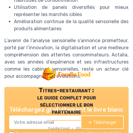
habitudes de consommation
Utilisation de panels diversifiés pour mieux
représenter les marchés cibles
Amélioration continue de la qualité sensorielle des
produits alimentaires
L’avenir de l’analyse sensorielle s’annonce prometteur,
porté par l’innovation, la digitalisation et une meilleure
compréhension des attentes consommateurs. Actalia,
avec ses années d’expérience et ses infrastructures
comme les cabines sensorielles, reste un acteur clé
pour accompagner ces évolutions.
Titres-restaurant :
le guide complet pour
sélectionner le bon
Téléchargez gratuitement le livre blanc
partenaire
➔ Télécharger
Foodie Food — 2026