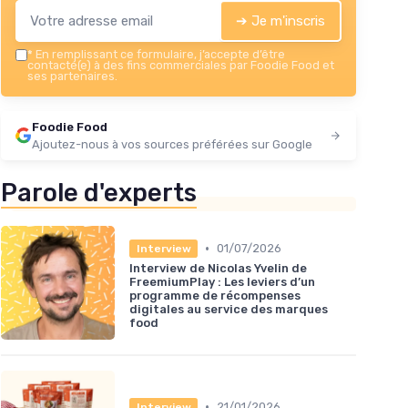
➔ Je m'inscris
*
En remplissant ce formulaire, j’accepte d’être
contacté(e) à des fins commerciales par Foodie Food et
ses partenaires.
Foodie Food
Ajoutez-nous à vos sources préférées sur Google
Parole d'experts
•
01/07/2026
Interview
Interview de Nicolas Yvelin de
FreemiumPlay : Les leviers d’un
programme de récompenses
digitales au service des marques
food
•
21/01/2026
Interview