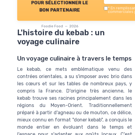
pour sélectionner le
*
En remplissant
bon partenaire
commerciales p
Foodie Food — 2026
L'histoire du kebab : un
voyage culinaire
Un voyage culinaire à travers le temps
Le kebab, ce mets emblématique venu des
contrées orientales, a su s'imposer avec brio dans
les cœurs et sur les tables de nombreux pays, y
compris la France. D'origine très ancienne, le
kebab trouve ses racines principalement dans les
régions du Moyen-Orient. Traditionnellement
préparé à partir d'agneau ou de mouton, ce délice,
mieux connu en format "doner kebab", a conquis le
monde entier en évoluant dans le temps et
l'espace pour s'adapter aux goûts locaux. C'est