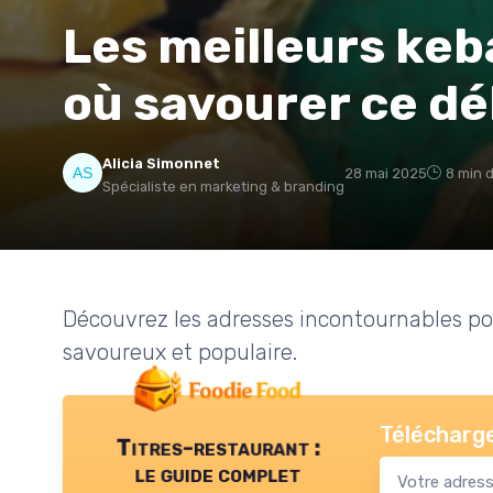
Les meilleurs keb
où savourer ce dél
Alicia Simonnet
28 mai 2025
8 min 
Spécialiste en marketing & branding
Découvrez les adresses incontournables po
savoureux et populaire.
Télécharge
Titres-restaurant :
le guide complet