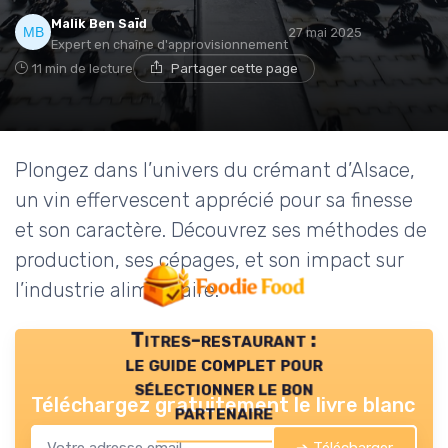
Malik Ben Saïd
27 mai 2025
Expert en chaîne d'approvisionnement
11 min de lecture
Partager cette page
Plongez dans l’univers du crémant d’Alsace,
un vin effervescent apprécié pour sa finesse
et son caractère. Découvrez ses méthodes de
production, ses cépages, et son impact sur
l’industrie alimentaire.
Titres-restaurant :
le guide complet pour
sélectionner le bon
Téléchargez gratuitement le livre blanc
partenaire
➔ Télécharger