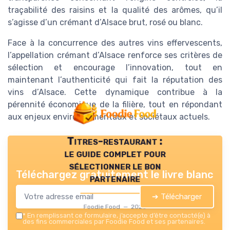
traçabilité des raisins et la qualité des arômes, qu’il
s’agisse d’un crémant d’Alsace brut, rosé ou blanc.
Face à la concurrence des autres vins effervescents,
l’appellation crémant d’Alsace renforce ses critères de
sélection et encourage l’innovation, tout en
maintenant l’authenticité qui fait la réputation des
vins d’Alsace. Cette dynamique contribue à la
pérennité économique de la filière, tout en répondant
aux enjeux environnementaux et sociétaux actuels.
Titres-restaurant :
le guide complet pour
sélectionner le bon
Téléchargez gratuitement le livre blanc
partenaire
➔ Télécharger
Foodie Food — 2026
*
En remplissant ce formulaire, j’accepte d’être contacté(e) à
des fins commerciales par Foodie Food et ses partenaires.