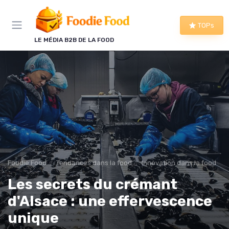
Panneau de gestion des cookies
TOPs
LE MÉDIA B2B DE LA FOOD
Foodie Food
Tendances dans la food
Innovation dans la food
Les secrets du crémant
d'Alsace : une effervescence
unique