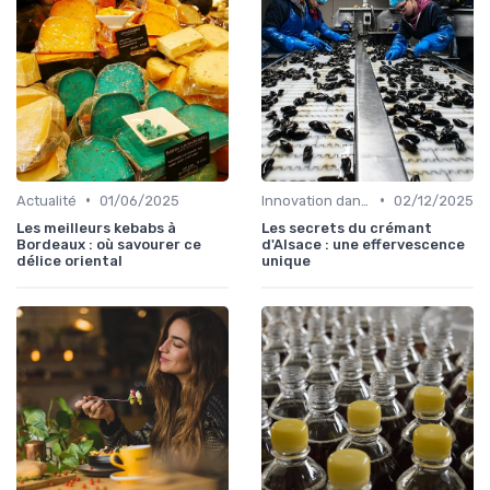
•
•
Actualité
01/06/2025
Innovation dans la food
02/12/2025
Les meilleurs kebabs à
Les secrets du crémant
Bordeaux : où savourer ce
d'Alsace : une effervescence
délice oriental
unique