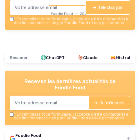
➔ Télécharger
Foodie Food — 2026
*
En remplissant ce formulaire, j’accepte d’être contacté(e) à
des fins commerciales par Foodie Food et ses partenaires.
Résumer
ChatGPT
Claude
Mistral
Recevez les dernières actualités de
Foodie Food
➔ Je m'inscris
*
En remplissant ce formulaire, j’accepte d’être contacté(e) à
des fins commerciales par Foodie Food et ses partenaires.
Foodie Food