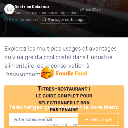
Beatrice Delacour
29 mai 2025
Conseillère en normes et régulations
9 min de lecture
Partager cette page
Explorez les multiples usages et avantages
du vinaigre d'alcool cristal dans l'industrie
alimentaire, de la conservation à
l'assaisonnement.
Titres-restaurant :
le guide complet pour
sélectionner le bon
Téléchargez gratuitement le livre blanc
partenaire
➔ Télécharger
Foodie Food — 2026