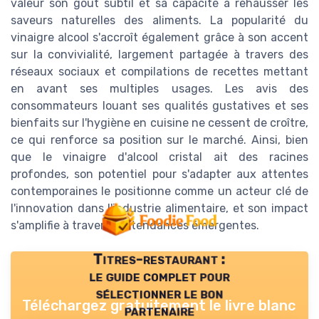
valeur son goût subtil et sa capacité à rehausser les
saveurs naturelles des aliments. La popularité du
vinaigre alcool s'accroît également grâce à son accent
sur la convivialité, largement partagée à travers des
réseaux sociaux et compilations de recettes mettant
en avant ses multiples usages. Les avis des
consommateurs louant ses qualités gustatives et ses
bienfaits sur l'hygiène en cuisine ne cessent de croître,
ce qui renforce sa position sur le marché. Ainsi, bien
que le vinaigre d'alcool cristal ait des racines
profondes, son potentiel pour s'adapter aux attentes
contemporaines le positionne comme un acteur clé de
l'innovation dans l'industrie alimentaire, et son impact
s'amplifie à travers les tendances émergentes.
Titres-restaurant :
le guide complet pour
sélectionner le bon
Téléchargez gratuitement le livre blanc
partenaire