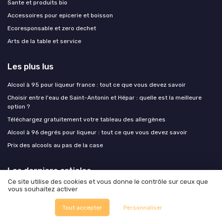
Sante et produits bio
Accessoires pour epicerie et boisson
Ecoresponsable et zero dechet
Arts de la table et service
Les plus lus
Alcool à 95 pour liqueur france : tout ce que vous devez savoir
Choisir entre l'eau de Saint-Antonin et Hépar : quelle est la meilleure
option ?
Téléchargez gratuitement votre tableau des allergènes
Alcool à 96 degrés pour liqueur : tout ce que vous devez savoir
Prix des alcools au pas de la case
Les derniers articles
Ce site utilise des cookies et vous donne le contrôle sur ceux que
Quand Barnabé aime le café : lifestyle, food et art de vivre responsable
vous souhaitez activer
Tarifs douaniers américains : les exportateurs food français ont un plan
Tout accepter
Personnaliser
B, mais il exige de repenser le mix géographique