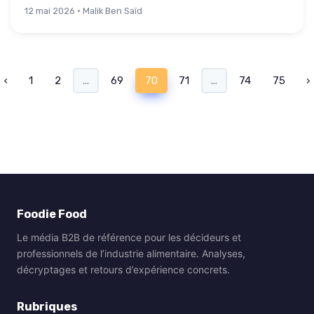
12 mai 2026 · Malik Ben Saïd
‹
1
2
...
69
70
71
...
74
75
›
Foodie Food
Le média B2B de référence pour les décideurs et
professionnels de l’industrie alimentaire. Analyses,
décryptages et retours d’expérience concrets.
Rubriques