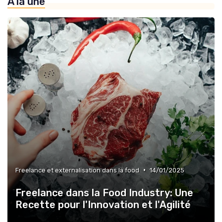
À la une
»
Recrutement dans la food
•
Freelance et externalisation dans la food
14/01/2025
Freelance dans la Food Industry: Une
Recette pour l'Innovation et l'Agilité