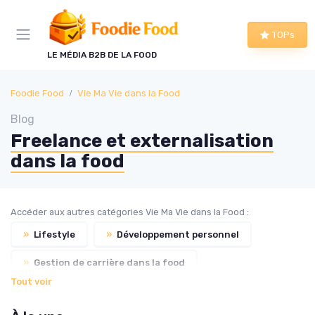
Panneau de gestion des cookies
TOPs
LE MÉDIA B2B DE LA FOOD
Foodie Food
Vie Ma Vie dans la Food
Blog
Freelance et externalisation
dans la food
Accéder aux autres catégories Vie Ma Vie dans la Food :
»
Lifestyle
»
Développement personnel
»
Gestion de carrière dans la food
Tout voir
»
Salaire dans la food
»
Formation dans la food