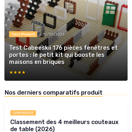
•
12/05/2026
Test Produit
Test Cabeeskii 176 pièces fenêtres et
portes : le petit kit qui booste les
maisons en briques
★★★★★
★★★★★
Nos derniers comparatifs produit
COMPARATIF
Classement des 4 meilleurs couteaux
de table (2026)