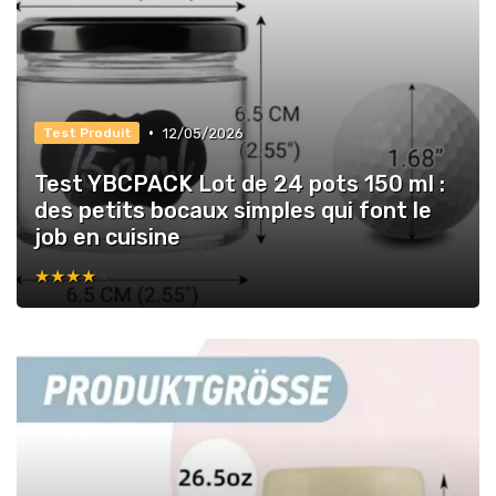
•
12/05/2026
Test Produit
Test YBCPACK Lot de 24 pots 150 ml :
des petits bocaux simples qui font le
job en cuisine
★★★★★
★★★★★