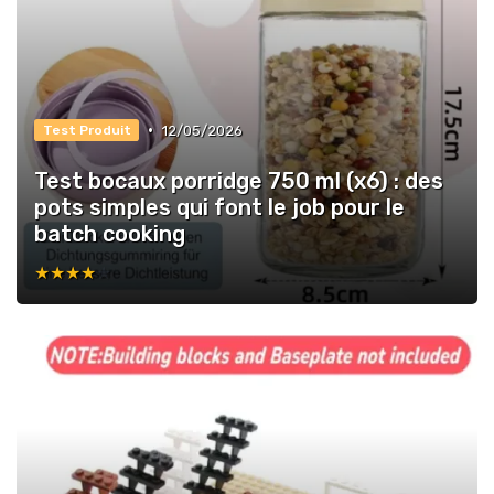
•
12/05/2026
Test Produit
Test bocaux porridge 750 ml (x6) : des
pots simples qui font le job pour le
batch cooking
★★★★★
★★★★★