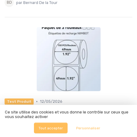
par Bernard De la Tour
•
12/05/2026
Test Produit
Test NIIMBOT 3 rouleaux étiquettes
Ce site utilise des cookies et vous donne le contrôle sur ceux que
rondes 50x50mm : simples, efficaces pour
vous souhaitez activer
étiqueter un peu tout
Tout accepter
Personnaliser
★★★★★
★★★★★