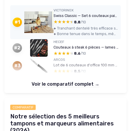
VICTORINOX
Swiss Classic — Set 6 couteaux pain 11 cm, inox noir
★★★★★
★★★★★
#1
8.8
/10
+
Tranchant dentelé très efficace sur le pain, les tomates et la plupart des aliments du quotidien
+
Bonne tenue dans le temps, même avec un passage régulier au lave-vaisselle
HECEF
Couteaux à steak 6 pièces — lames dentelées inox 12,7 cm
#2
★★★★★
★★★★★
8.6
/10
ARCOS
Lot de 6 couteaux d'office 100 mm - Inox, manche PP, noir
#3
★★★★★
★★★★★
8.5
/10
Voir le comparatif complet →
COMPARATIF
Notre sélection des 5 meilleurs
tampons et marqueurs alimentaires
(2026)