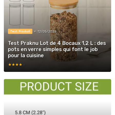
•
12/05/2026
Test Produit
Test Praknu Lot de 4 Bocaux 1,2 L : des
pots en verre simples qui font le job
pour la cuisine
★★★★★
★★★★★