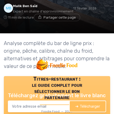
Malik Ben Saïd
17 février 2026
Expert en chaîne d'approvisionnement
11 min de lecture
Partager cette page
Analyse complète du bar de ligne prix :
origine, pêche, calibre, chaîne du froid,
alternatives et arbitrages pour comprendre la
valeur de ce poisson noble.
Titres-restaurant :
le guide complet pour
sélectionner le bon
Téléchargez gratuitement le livre blanc
partenaire
➔ Télécharger
Foodie Food — 2026