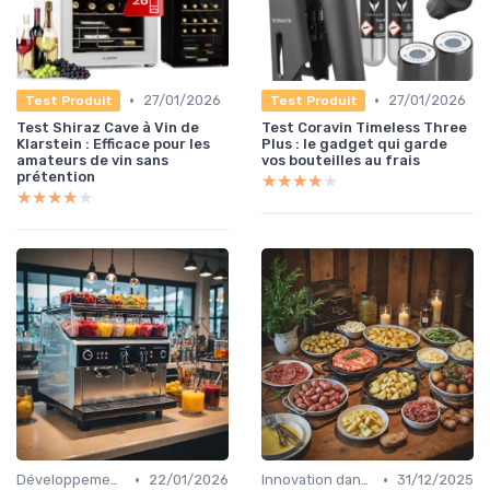
•
•
27/01/2026
27/01/2026
Test Produit
Test Produit
Test Shiraz Cave à Vin de
Test Coravin Timeless Three
Klarstein : Efficace pour les
Plus : le gadget qui garde
amateurs de vin sans
vos bouteilles au frais
prétention
★★★★★
★★★★★
★★★★★
★★★★★
•
•
Développement personnel
22/01/2026
Innovation dans la food
31/12/2025