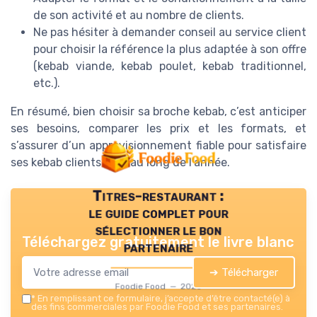
de son activité et au nombre de clients.
Ne pas hésiter à demander conseil au service client
pour choisir la référence la plus adaptée à son offre
(kebab viande, kebab poulet, kebab traditionnel,
etc.).
En résumé, bien choisir sa broche kebab, c’est anticiper
ses besoins, comparer les prix et les formats, et
s’assurer d’un approvisionnement fiable pour satisfaire
ses kebab clients tout au long de l’année.
Titres-restaurant :
le guide complet pour
sélectionner le bon
Téléchargez gratuitement le livre blanc
partenaire
➔ Télécharger
Foodie Food — 2026
*
En remplissant ce formulaire, j’accepte d’être contacté(e) à
des fins commerciales par Foodie Food et ses partenaires.