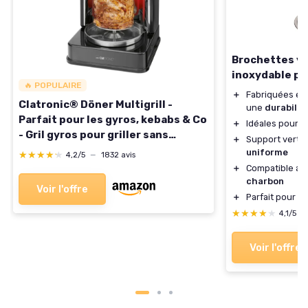
Brochettes ve
inoxydable p
🔥 POPULAIRE
＋
Fabriquées e
Clatronic® Döner Multigrill -
une
durabilit
Parfait pour les gyros, kebabs & Co
＋
Idéales pour rô
- Gril gyros pour griller sans
＋
Support vertic
graisse à la maison - Gril à kebab
uniforme
★★★★★
★★★★★
4,2/5
—
1832 avis
Incl - tournebroche & 6 brochettes
＋
Compatible av
de viande - DVG 3686
charbon
Voir l'offre
＋
Parfait pour le
★★★★★
★★★★★
4,1/5
—
Voir l'offre