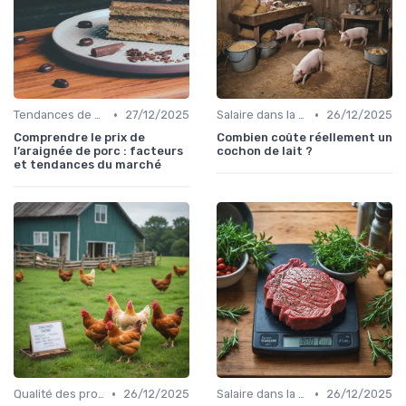
•
•
Tendances de consommation
27/12/2025
Salaire dans la food
26/12/2025
Comprendre le prix de
Combien coûte réellement un
l’araignée de porc : facteurs
cochon de lait ?
et tendances du marché
•
•
Qualité des produits
26/12/2025
Salaire dans la food
26/12/2025