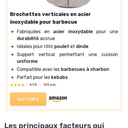
Brochettes verticales en acier
inoxydable pour barbecue
＋
Fabriquées en
acier inoxydable
pour une
durabilité
accrue
＋
Idéales pour rôtir
poulet
et
dinde
＋
Support vertical permettant une cuisson
uniforme
＋
Compatible avec les
barbecues à charbon
＋
Parfait pour les
kebabs
★★★★★
★★★★★
4,1/5
—
103 avis
Voir l'offre
Les principaux facteurs qui