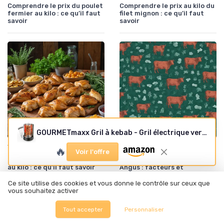
Comprendre le prix du poulet
Comprendre le prix au kilo du
fermier au kilo : ce qu’il faut
filet mignon : ce qu’il faut
savoir
savoir
GOURMETmaxx Gril à kebab - Gril électrique vertical pour kebab, gyros, chachlyk - Gril électrique avec broche centrale et 6 broches supplémentaires, également utilisable comme gril à chachlyk Dönergrill
•
•
Tendances de consommation
25/12/2025
Tendances de consommation
25/12/2025
🔥
Voir l'offre
Comprendre le prix du poulet
Comprendre le prix du bœuf
au kilo : ce qu’il faut savoir
Angus : facteurs et
tendances
Ce site utilise des cookies et vous donne le contrôle sur ceux que
vous souhaitez activer
Tout accepter
Personnaliser