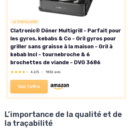
🔥 POPULAIRE
Clatronic® Döner Multigrill - Parfait pour
les gyros, kebabs & Co - Gril gyros pour
griller sans graisse à la maison - Gril à
kebab Incl - tournebroche & 6
brochettes de viande - DVG 3686
★★★★★
★★★★★
4,2/5
—
1832 avis
Voir l'offre
L’importance de la qualité et de
la traçabilité