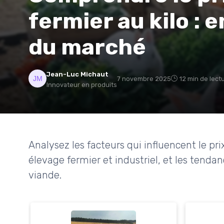
fermier au kilo : e
du marché
Jean-Luc Michaut
7 novembre 2025
12 min de lect
Innovateur en produits
Analysez les facteurs qui influencent le prix
élevage fermier et industriel, et les tend
viande.