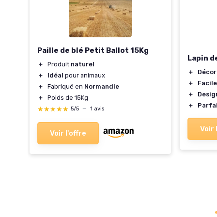
Paille de blé Petit Ballot 15Kg
Lapin d
＋
Produit
naturel
＋
Décor
our
＋
Idéal
pour animaux
＋
Facile
＋
Fabriqué en
Normandie
＋
Desig
＋
Poids de 15Kg
＋
Parfa
★★★★★
★★★★★
5/5
—
1 avis
Voir 
Voir l'offre