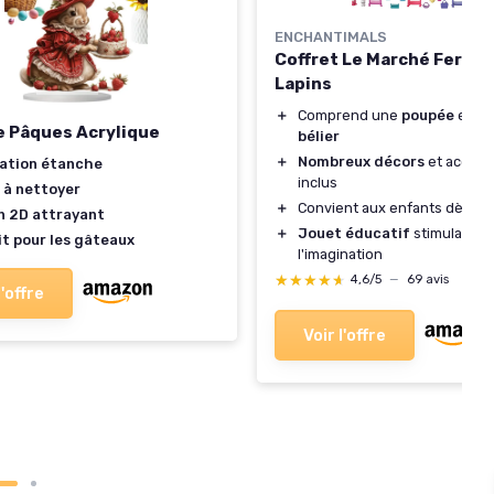
ENCHANTIMALS
Coffret Le Marché Fermie
Lapins
＋
Comprend une
poupée
et u
e Pâques Acrylique
bélier
＋
Nombreux décors
et access
ation étanche
inclus
 à nettoyer
＋
Convient aux enfants dès
4 
n 2D attrayant
＋
Jouet éducatif
stimulant
it pour les gâteaux
l'imagination
★★★★★
★★★★★
4,6/5
—
69 avis
l'offre
Voir l'offre