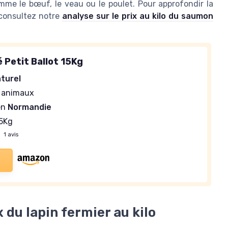
me le bœuf, le veau ou le poulet. Pour approfondir la
, consultez notre
analyse sur le prix au kilo du saumon
lé Petit Ballot 15Kg
turel
 animaux
en
Normandie
15Kg
—
1 avis
x du lapin fermier au kilo