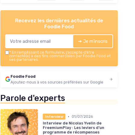
Recevez les dernières actualités de
Foodie Food
➔ Je m'inscris
*
En remplissant ce formulaire, j’accepte d’être
contacté(e) à des fins commerciales par Foodie Food et
ses partenaires.
Foodie Food
Ajoutez-nous à vos sources préférées sur Google
Parole d'experts
•
01/07/2026
Interview
Interview de Nicolas Yvelin de
FreemiumPlay : Les leviers d’un
programme de récompenses