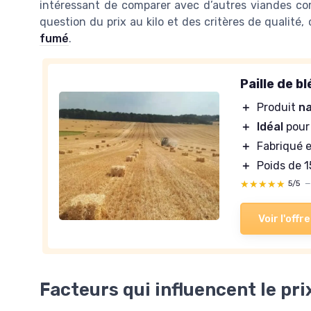
intéressant de comparer avec d’autres viandes com
question du prix au kilo et des critères de qualité
fumé
.
Paille de b
＋
Produit
na
＋
Idéal
pour
＋
Fabriqué 
＋
Poids de 
★★★★★
★★★★★
5/5
Voir l'offre
Facteurs qui influencent le pri