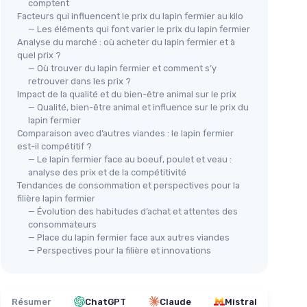
comptent
Facteurs qui influencent le prix du lapin fermier au kilo
— Les éléments qui font varier le prix du lapin fermier
r avec
Analyse du marché : où acheter du lapin fermier et à
quel prix ?
— Où trouver du lapin fermier et comment s’y
Pai
n
lapin
retrouver dans les prix ?
＋
Impact de la qualité et du bien-être animal sur le prix
oires
Statues de Lapin Tressées pour
＋
— Qualité, bien-être animal et influence sur le prix du
lapin fermier
Pâques - 4 pièces
＋
ans
Comparaison avec d’autres viandes : le lapin fermier
＋
＋
Ornements de jardin charmants
est-il compétitif ?
★★
★★
＋
Idéal pour les décorations de
— Le lapin fermier face au boeuf, poulet et veau :
printemps
analyse des prix et de la compétitivité
Tendances de consommation et perspectives pour la
＋
Couleurs assorties attrayantes
filière lapin fermier
＋
Matériaux durables
— Évolution des habitudes d’achat et attentes des
＋
Design unique et créatif
consommateurs
— Place du lapin fermier face aux autres viandes
Voir l'offre
— Perspectives pour la filière et innovations
Résumer
ChatGPT
Claude
Mistral