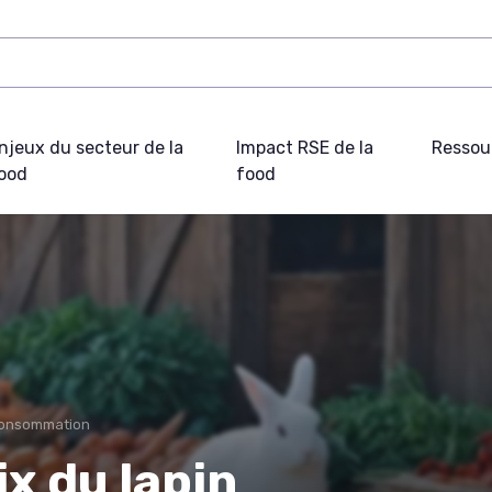
njeux du secteur de la
Impact RSE de la
Ressou
ood
food
consommation
x du lapin