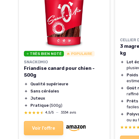
CELLIER 
3 magre
kg
⭐ TRÈS BIEN NOTÉ
🔥 POPULAIRE
SNACKOMIO
＋
Lot é
Friandise canard pour chien -
plusie
500g
＋
Poids
estime
＋
Qualité supérieure
＋
Goût 
＋
Sans céréales
raffin
＋
Juteux
＋
Prêts 
＋
Pratique
(500g)
facile
★★★★★
★★★★★
4,5/5
—
3334 avis
＋
Polyv
ou au 
★★★★
★★★★
Voir l'offre