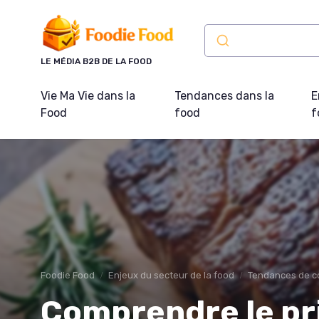
Panneau de gestion des cookies
LE MÉDIA B2B DE LA FOOD
Vie Ma Vie dans la
Tendances dans la
E
Food
food
f
Foodie Food
Enjeux du secteur de la food
Tendances de 
Comprendre le pr