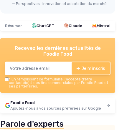
— Perspectives : innovation et adaptation du marché
Voir l'offre
Résumer
ChatGPT
Claude
Mistral
Recevez les dernières actualités de
Foodie Food
➔ Je m'inscris
*
En remplissant ce formulaire, j’accepte d’être
contacté(e) à des fins commerciales par Foodie Food et
ses partenaires.
Foodie Food
Ajoutez-nous à vos sources préférées sur Google
Parole d'experts