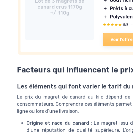
＋
Goût rich
Lot de 3 magrets de
canard crus 1170g
＋
Prêts à c
+/-110g
＋
Polyvalen
★★★★★
★★★★★
5/5
Voir l'offre
Facteurs qui influencent le pr
Les éléments qui font varier le tarif d
Le prix du magret de canard au kilo dépend de 
consommateurs. Comprendre ces éléments permet de
ligne ou lors d’une livraison.
Origine et race du canard
: Le magret issu d
d’une réputation de qualité supérieure. L’or