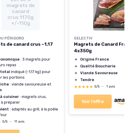
magrets de
canard
crus 1170g
+/-110g
DU PÉRIGORD
SELECTIV
ts de canard crus ~1,17
Magrets de Canard Frais 
4x350g
conomique
: 3 magrets pour
＋
Origine France
urs repas
＋
Qualité Boucherie
 total
indiqué (~1,17 kg) pour
＋
Viande Savoureuse
r les portions
＋
Tendre
riche
: viande savoureuse et
★★★★★
★★★★★
5/5
—
1 avis
ée
à cuisiner
: magrets crus,
Voir l'offre
s à préparer
alent
: adaptés au grill, à la poêle
four
★
★
5/5
—
11 avis