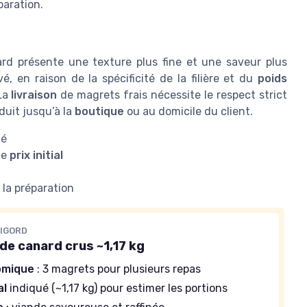
aration.
ard présente une texture plus fine et une saveur plus
é, en raison de la spécificité de la filière et du
poids
 La
livraison
de magrets frais nécessite le respect strict
duit jusqu’à la
boutique
ou au domicile du client.
té
le
prix initial
 la préparation
RIGORD
de canard crus ~1,17 kg
omique
: 3 magrets pour plusieurs repas
al
indiqué (~1,17 kg) pour estimer les portions