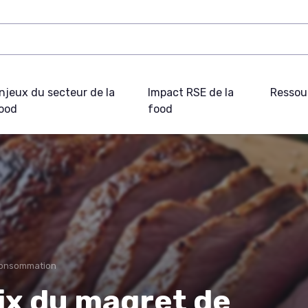
njeux du secteur de la
Impact RSE de la
Ressou
ood
food
consommation
ix du magret de