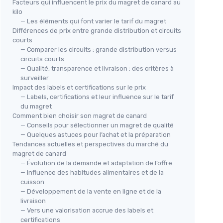
Facteurs qui influencent le prix du magret de canard au
kilo
— Les éléments qui font varier le tarif du magret
Différences de prix entre grande distribution et circuits
courts
— Comparer les circuits : grande distribution versus
circuits courts
— Qualité, transparence et livraison : des critères à
-
surveiller
⭐ 
Impact des labels et certifications sur le prix
— Labels, certifications et leur influence sur le tarif
SNA
du magret
Fri
Comment bien choisir son magret de canard
50
— Conseils pour sélectionner un magret de qualité
＋
— Quelques astuces pour l’achat et la préparation
Magret de canard séché - 90g
Tendances actuelles et perspectives du marché du
＋
magret de canard
＋
＋
Prêt à déguster
— Évolution de la demande et adaptation de l’offre
＋
＋
Origine 100% France
— Influence des habitudes alimentaires et de la
★★
★★
＋
Sans conservateurs
cuisson
— Développement de la vente en ligne et de la
＋
Sans additifs
livraison
＋
Sans OGM
— Vers une valorisation accrue des labels et
★★★★★
★★★★★
4,5/5
—
11 avis
certifications