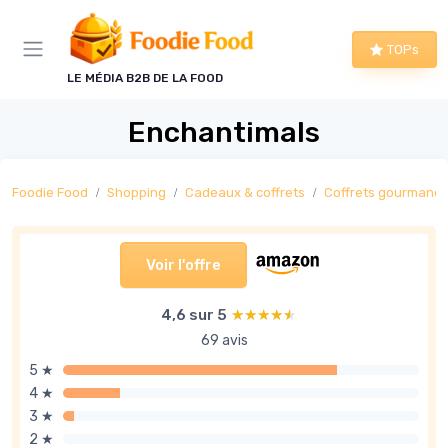
Panneau de gestion des cookies
TOPs
LE MÉDIA B2B DE LA FOOD
Enchantimals
Foodie Food
Shopping
Cadeaux & coffrets
Coffrets gourmand
Voir l'offre
4,6 sur 5
★★★★★
★★★★★
69 avis
5 ★
4 ★
3 ★
2 ★