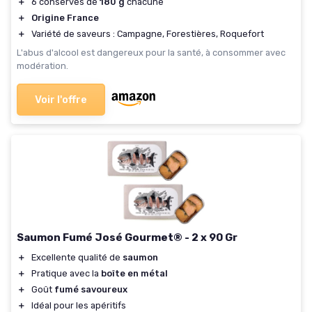
＋
6 conserves de
180 g
chacune
＋
Origine France
＋
Variété de saveurs : Campagne, Forestières, Roquefort
L'abus d'alcool est dangereux pour la santé, à consommer avec
modération.
Voir l'offre
Saumon Fumé José Gourmet® - 2 x 90 Gr
＋
Excellente qualité de
saumon
＋
Pratique avec la
boîte en métal
＋
Goût
fumé savoureux
＋
Idéal pour les apéritifs