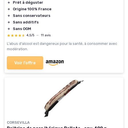
＋
Prêt à déguster
＋
Origine 100% France
＋
Sans conservateurs
＋
Sans additifs
＋
Sans OGM
★★★★★
★★★★★
4,5/5
—
11 avis
L'abus d'alcool est dangereux pour la santé, à consommer avec
modération.
Voir l'offre
CORSEVILLA