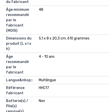
du fabricant
Âge minimum
‎48
recommandé
par le
fabricant
(MOIS)
Dimensions du
‎5,1 x 8 x 20,3 cm; 610 grammes
produit (L x l x
h)
Âge
‎4 - 10 ans
recommandé
par le
fabricant
Langue&nbsp;:
‎Multilingue
Référence
‎HHC17
fabricant
Batterie(s) /
‎Non
Pile(s)
requise(s)