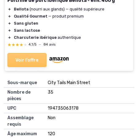
Poitrine de porc ibérique Bellota - env. 400 g
＋
Bellota
(nourri aux glands) — qualité supérieure
＋
Qualité Gourmet
— produit premium
＋
Sans gluten
＋
Sans lactose
＋
Charcuterie ibérique
authentique
★★★★★
★★★★★
4,1/5
—
84 avis
Voir l'offre
Sous-marque
‎City Tails Main Street
Nombre de
‎35
pièces
UPC
‎194735063178
Assemblage
‎Non
requis
Âge maximum
‎120