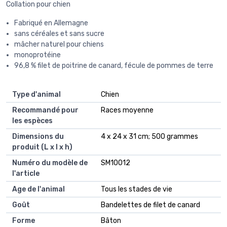
Collation pour chien
Fabriqué en Allemagne
sans céréales et sans sucre
mâcher naturel pour chiens
monoprotéine
96,8 % filet de poitrine de canard, fécule de pommes de terre
Type d'animal
‎Chien
Recommandé pour
‎Races moyenne
les espèces
Dimensions du
‎4 x 24 x 31 cm; 500 grammes
produit (L x l x h)
Numéro du modèle de
‎SM10012
l'article
Age de l'animal
‎Tous les stades de vie
Goût
‎Bandelettes de filet de canard
Forme
‎Bâton