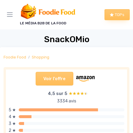
Panneau de gestion des cookies
TOPs
LE MÉDIA B2B DE LA FOOD
SnackOMio
Foodie Food
Shopping
Voir l'offre
4,5 sur 5
★★★★★
★★★★★
3334 avis
5 ★
4 ★
3 ★
2 ★