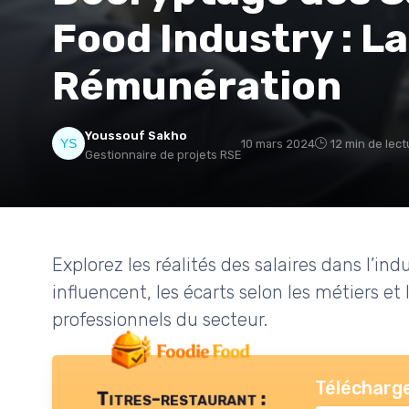
Food Industry : La
Rémunération
Youssouf Sakho
10 mars 2024
12 min de lect
Gestionnaire de projets RSE
Explorez les réalités des salaires dans l’ind
influencent, les écarts selon les métiers et
professionnels du secteur.
Télécharge
Titres-restaurant :