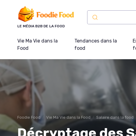
Panneau de gestion des cookies
LE MÉDIA B2B DE LA FOOD
Vie Ma Vie dans la
Tendances dans la
E
Food
food
f
Foodie Food
Vie Ma Vie dans la Food
Salaire dans la food
Décryptage des Sa