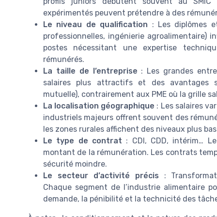
profils juniors débutent souvent au SMIC 
expérimentés peuvent prétendre à des rémunéra
Le niveau de qualification
: Les diplômes et
professionnelles, ingénierie agroalimentaire) 
postes nécessitant une expertise techniq
rémunérés.
La taille de l’entreprise
: Les grandes entre
salaires plus attractifs et des avantages s
mutuelle), contrairement aux PME où la grille sal
La localisation géographique
: Les salaires va
industriels majeurs offrent souvent des rémuné
les zones rurales affichent des niveaux plus bas
Le type de contrat
: CDI, CDD, intérim… Le 
montant de la rémunération. Les contrats tempo
sécurité moindre.
Le secteur d’activité précis
: Transformatio
Chaque segment de l’industrie alimentaire poss
demande, la pénibilité et la technicité des tâch