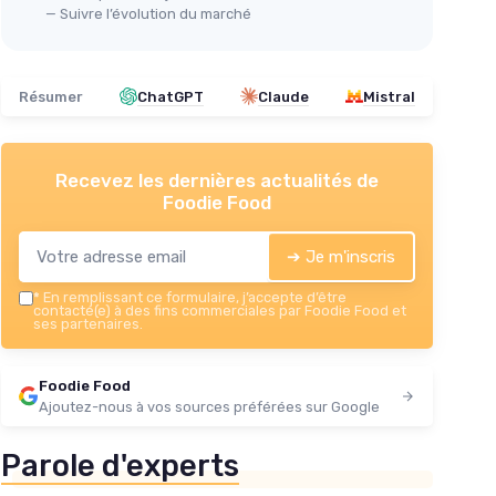
— Suivre l’évolution du marché
Résumer
ChatGPT
Claude
Mistral
Recevez les dernières actualités de
Foodie Food
➔ Je m'inscris
*
En remplissant ce formulaire, j’accepte d’être
contacté(e) à des fins commerciales par Foodie Food et
ses partenaires.
Foodie Food
Ajoutez-nous à vos sources préférées sur Google
Parole d'experts