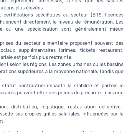
ou légèrement au-dessus, tandis que les salariés
tions plus élevées.
 certifications spécifiques au secteur (BTS, licences
influencent directement le niveau de rémunération. Les
ue ou une spécialisation sont généralement mieux
prises du secteur alimentaire proposent souvent des
ociaux supplémentaires (primes, tickets restaurant,
ariale est parfois plus restreinte.
rient selon les régions. Les zones urbaines ou les bassins
rations supérieures à la moyenne nationale, tandis que
.
statut contractuel impacte la stabilité et parfois le
raires peuvent offrir des primes de précarité, mais une
n, distribution, logistique, restauration collective…
ède ses propres grilles salariales, influencées par la
es.