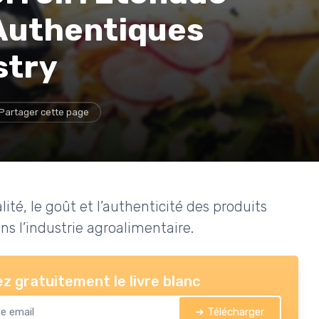
Authentiques
stry
Partager cette page
ité, le goût et l’authenticité des produits
ans l’industrie agroalimentaire.
z gratuitement le livre blanc
➔ Télécharger