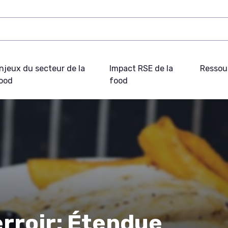
njeux du secteur de la
Impact RSE de la
Ressou
ood
food
rroir: Étendue