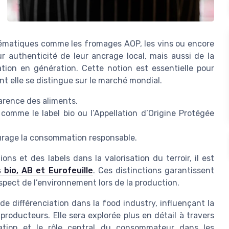
blématiques comme les fromages AOP, les vins ou encore
ur authenticité de leur ancrage local, mais aussi de la
tion en génération. Cette notion est essentielle pour
dont elle se distingue sur le marché mondial.
pparence des aliments.
, comme le label bio ou l’Appellation d’Origine Protégée
ourage la consommation responsable.
ns et des labels dans la valorisation du terroir, il est
s bio, AB et Eurofeuille
. Ces distinctions garantissent
espect de l’environnement lors de la production.
de différenciation dans la food industry, influençant la
roducteurs. Elle sera explorée plus en détail à travers
ation et le rôle central du consommateur dans les