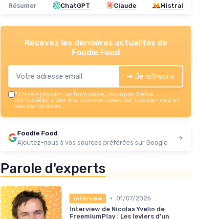
Résumer
ChatGPT
Claude
Mistral
Recevez les dernières actualités de
Foodie Food
➔ Je m'inscris
*
En remplissant ce formulaire, j’accepte d’être
contacté(e) à des fins commerciales par Foodie Food et
ses partenaires.
Foodie Food
Ajoutez-nous à vos sources préférées sur Google
Parole d'experts
•
01/07/2026
Interview
Interview de Nicolas Yvelin de
FreemiumPlay : Les leviers d’un