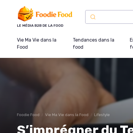
Panneau de gestion des cookies
LE MÉDIA B2B DE LA FOOD
Vie Ma Vie dans la
Tendances dans la
E
Food
food
f
Foodie Food
Vie Ma Vie dans la Food
Lifestyle
S’imprégner du Te