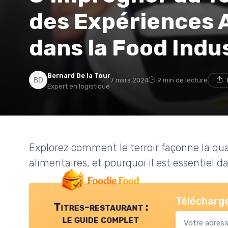
des Expériences 
dans la Food Indu
Bernard De la Tour
7 mars 2024
9 min de lecture
Expert en logistique
Explorez comment le terroir façonne la qual
alimentaires, et pourquoi il est essentiel d
Télécharge
Titres-restaurant :
le guide complet