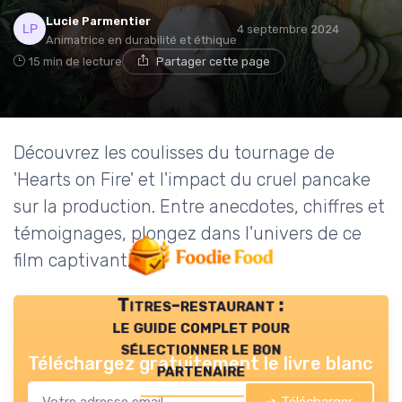
Lucie Parmentier
4 septembre 2024
Animatrice en durabilité et éthique
15 min de lecture
Partager cette page
Découvrez les coulisses du tournage de
'Hearts on Fire' et l'impact du cruel pancake
sur la production. Entre anecdotes, chiffres et
témoignages, plongez dans l'univers de ce
film captivant.
Titres-restaurant :
le guide complet pour
sélectionner le bon
Téléchargez gratuitement le livre blanc
partenaire
➔ Télécharger