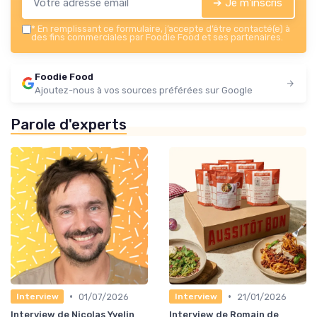
➔ Je m'inscris
*
En remplissant ce formulaire, j’accepte d’être contacté(e) à
des fins commerciales par Foodie Food et ses partenaires.
Foodie Food
Ajoutez-nous à vos sources préférées sur Google
Parole d'experts
•
•
01/07/2026
21/01/2026
Interview
Interview
Interview de Nicolas Yvelin
Interview de Romain de