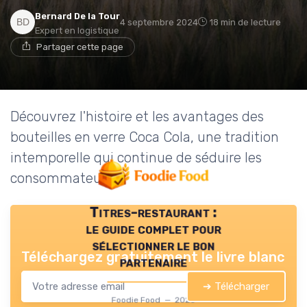
Bernard De la Tour
4 septembre 2024
18 min de lecture
Expert en logistique
Partager cette page
Découvrez l'histoire et les avantages des
bouteilles en verre Coca Cola, une tradition
intemporelle qui continue de séduire les
consommateurs.
Titres-restaurant :
le guide complet pour
sélectionner le bon
Téléchargez gratuitement le livre blanc
partenaire
➔ Télécharger
Foodie Food — 2026