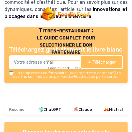
commodité et d'esthétique. Pour en savoir plus sur ces
dynamiques, consultez l'article sur les
innovations et
blocages dans le secteur alimentaire
.
Titres-restaurant :
le guide complet pour
sélectionner le bon
Téléchargez gratuitement le livre blanc
partenaire
➔ Télécharger
Foodie Food — 2026
*
En remplissant ce formulaire, j’accepte d’être contacté(e) à
des fins commerciales par Foodie Food et ses partenaires.
Résumer
ChatGPT
Claude
Mistral
Recevez les dernières actualités de