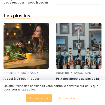
cadeaux gourmands & vegan
Les plus lus
•
•
Actualité
05/01/2026
Actualité
12/06/2025
Alcool à 95 pour liqueur
Prix des alcools au pas de la
france : tout ce que vous
case
devez savoir
Ce site utilise des cookies et vous donne le contrôle sur ceux que
vous souhaitez activer
Tout accepter
Personnaliser