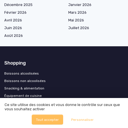
Décembre 2025
Janvier 2026
Février 2026
Mars 2026
Avril 2026
Mai 2026
Juin 2026
Juillet 2026
Août 2026
Shopping
Boissons alcoolisées
Boissons non alcoolisées
Snacking & alimentation
Équipement de cuisine
Hygiène & désinfection
Ce site utilise des cookies et vous donne le contrôle sur ceux que
vous souhaitez activer
Cadeaux & coffrets
Epicerie du monde
Tout accepter
Personnaliser
Sante et produits bio