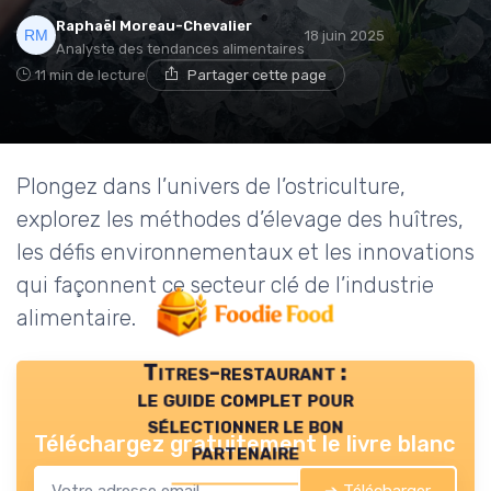
Raphaël Moreau-Chevalier
18 juin 2025
Analyste des tendances alimentaires
11 min de lecture
Partager cette page
Plongez dans l’univers de l’ostriculture,
explorez les méthodes d’élevage des huîtres,
les défis environnementaux et les innovations
qui façonnent ce secteur clé de l’industrie
alimentaire.
Titres-restaurant :
le guide complet pour
sélectionner le bon
Téléchargez gratuitement le livre blanc
partenaire
➔ Télécharger