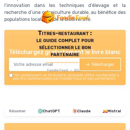
l’innovation dans les techniques d’élevage et la
recherche d’une ostreiculture durable, au bénéfice des
populations locales et de la biodiversité.
Titres-restaurant :
le guide complet pour
sélectionner le bon
Téléchargez gratuitement le livre blanc
partenaire
➔ Télécharger
Foodie Food — 2026
*
En remplissant ce formulaire, j’accepte d’être contacté(e) à
des fins commerciales par Foodie Food et ses partenaires.
Résumer
ChatGPT
Claude
Mistral