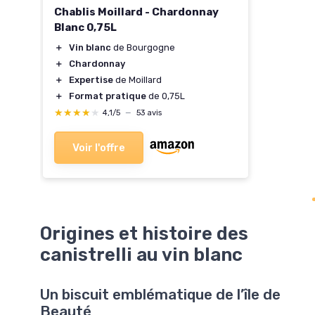
Chablis Moillard - Chardonnay
Blanc 0,75L
＋
Vin blanc
de Bourgogne
＋
Chardonnay
＋
Expertise
de Moillard
＋
Format pratique
de 0,75L
★★★★★
★★★★★
4,1/5
—
53 avis
Voir l'offre
Origines et histoire des
canistrelli au vin blanc
Un biscuit emblématique de l’île de
Beauté