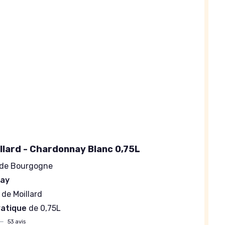
illard - Chardonnay Blanc 0,75L
de Bourgogne
ay
de Moillard
ratique
de 0,75L
—
53 avis