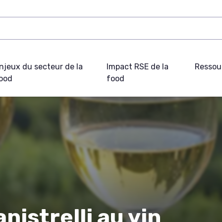
njeux du secteur de la
Impact RSE de la
Ressou
ood
food
nistrelli au vin