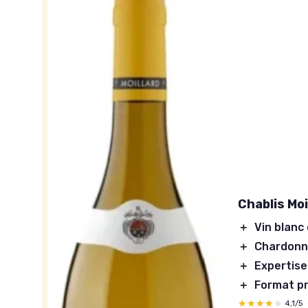
Chablis Mo
＋
Vin blanc
＋
Chardonn
＋
Expertise
＋
Format p
★★★★★
★★★★★
4,1/5