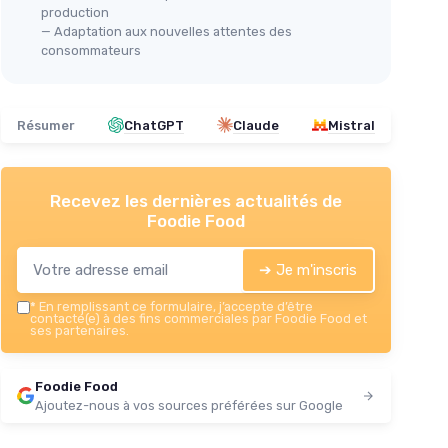
production
Cha
— Adaptation aux nouvelles attentes des
Bla
consommateurs
＋
＋
＋
Résumer
ChatGPT
Claude
Mistral
＋
★★
★★
Recevez les dernières actualités de
Foodie Food
➔ Je m'inscris
*
En remplissant ce formulaire, j’accepte d’être
contacté(e) à des fins commerciales par Foodie Food et
ses partenaires.
Foodie Food
Ajoutez-nous à vos sources préférées sur Google