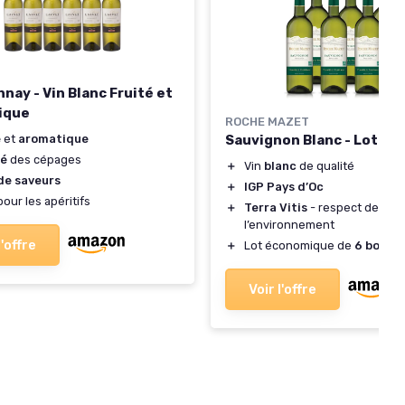
nay - Vin Blanc Fruité et
ique
ROCHE MAZET
é
et
aromatique
Sauvignon Blanc - Lot de 
té
des cépages
＋
Vin
blanc
de qualité
 de saveurs
＋
IGP Pays d’Oc
our les apéritifs
＋
Terra Vitis
- respect de
l’environnement
l'offre
＋
Lot économique de
6 boutei
Voir l'offre