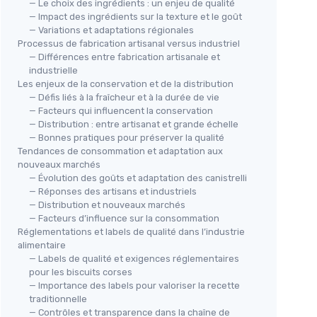
— Le choix des ingrédients : un enjeu de qualité
— Impact des ingrédients sur la texture et le goût
— Variations et adaptations régionales
Processus de fabrication artisanal versus industriel
— Différences entre fabrication artisanale et
GRAND SUD
industrielle
Chardonnay Blanc Sec du Sud de
Les enjeux de la conservation et de la distribution
la France (6 x 0,25 L)
— Défis liés à la fraîcheur et à la durée de vie
6
＋
Frais
et
gourmand
— Facteurs qui influencent la conservation
— Distribution : entre artisanat et grande échelle
＋
Pratique
en format 0,25 L
— Bonnes pratiques pour préserver la qualité
＋
Origine
Sud de la France
Tendances de consommation et adaptation aux
★★★★★
★★★★★
4,4/5
—
41 avis
nouveaux marchés
— Évolution des goûts et adaptation des canistrelli
— Réponses des artisans et industriels
lles
Voir l'offre
— Distribution et nouveaux marchés
— Facteurs d’influence sur la consommation
Réglementations et labels de qualité dans l’industrie
alimentaire
— Labels de qualité et exigences réglementaires
pour les biscuits corses
— Importance des labels pour valoriser la recette
traditionnelle
— Contrôles et transparence dans la chaîne de