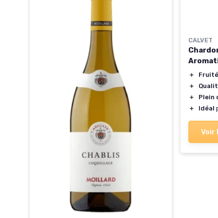
CALVET
Chardon
 de
Aromat
＋
Fruit
＋
Quali
＋
Plein
＋
Idéal
p
Voir 