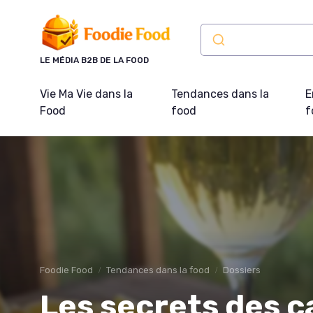
Panneau de gestion des cookies
LE MÉDIA B2B DE LA FOOD
Vie Ma Vie dans la
Tendances dans la
E
Food
food
f
Foodie Food
Tendances dans la food
Dossiers
Les secrets des ca