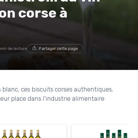
ion corse à
 min de lecture
Partager cette page
n blanc, ces biscuits corses authentiques.
 leur place dans l'industrie alimentaire