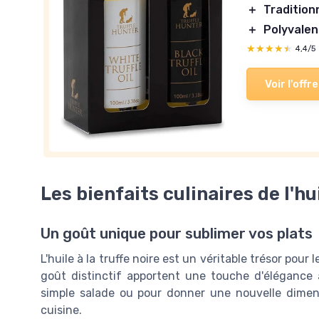
＋
Tradition
＋
Polyvalen
★★★★★
★★★★★
4,4/5
Voir l'offre
Les bienfaits culinaires de l'hui
Un goût unique pour sublimer vos plats
L'huile à la truffe noire est un véritable trésor po
goût distinctif apportent une touche d'élégance
simple salade ou pour donner une nouvelle dimensi
cuisine.