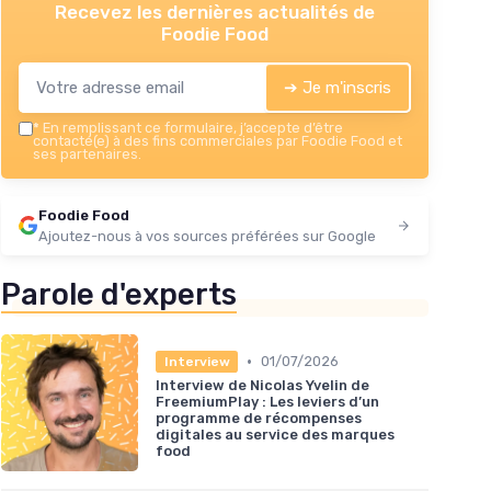
Recevez les dernières actualités de
vos plats
Foodie Food
 d'olive
➔ Je m'inscris
 et
*
En remplissant ce formulaire, j’accepte d’être
⭐ 
contacté(e) à des fins commerciales par Foodie Food et
l
ses partenaires.
TRU
Hui
Foodie Food
＋
H
Ajoutez-nous à vos sources préférées sur Google
＋
＋
Parole d'experts
＋
★★
★★
•
01/07/2026
Interview
Interview de Nicolas Yvelin de
FreemiumPlay : Les leviers d’un
programme de récompenses
digitales au service des marques
food