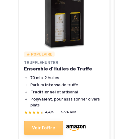
🔥 POPULAIRE
TRUFFLEHUNTER
Ensemble d'Huiles de Truffe
＋
70 ml x 2 huiles
＋
Parfum
intense
de truffe
＋
Traditionnel
et artisanal
＋
Polyvalent
: pour assaisonner divers
plats
★★★★★
★★★★★
4,4/5
—
5774 avis
Voir l'offre