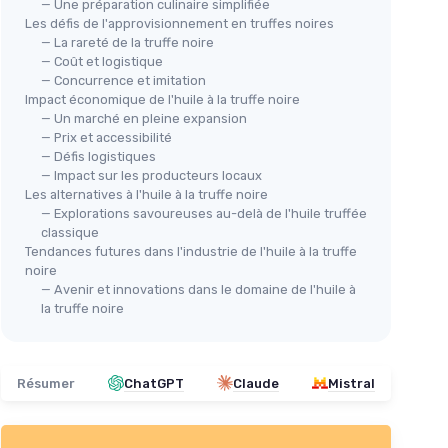
— Une préparation culinaire simplifiée
Les défis de l'approvisionnement en truffes noires
— La rareté de la truffe noire
— Coût et logistique
— Concurrence et imitation
Impact économique de l'huile à la truffe noire
— Un marché en pleine expansion
— Prix et accessibilité
— Défis logistiques
🔥 POPULAIRE
— Impact sur les producteurs locaux
Les alternatives à l'huile à la truffe noire
TRUFFLEHUNTER
— Explorations savoureuses au-delà de l'huile truffée
Ensemble d'Huiles de Truffe
classique
＋
70 ml x 2 huiles
Tendances futures dans l'industrie de l'huile à la truffe
noire
＋
Parfum
intense
de truffe
— Avenir et innovations dans le domaine de l'huile à
＋
Traditionnel
et artisanal
la truffe noire
＋
Polyvalent
: pour assaisonner divers
plats
★★★★★
★★★★★
4,4/5
—
5774 avis
Résumer
ChatGPT
Claude
Mistral
Voir l'offre