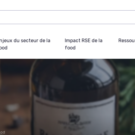
njeux du secteur de la
Impact RSE de la
Ressou
ood
food
ood