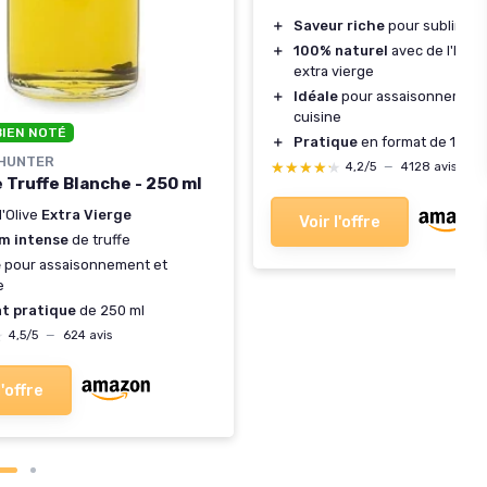
＋
Saveur riche
pour sublimer 
＋
100% naturel
avec de l'huile
extra vierge
＋
Idéale
pour assaisonnement
cuisine
BIEN NOTÉ
＋
Pratique
en format de 100 m
HUNTER
★★★★★
★★★★★
4,2/5
—
4128 avis
e Truffe Blanche - 250 ml
d'Olive
Extra Vierge
Voir l'offre
m intense
de truffe
e
pour assaisonnement et
e
t pratique
de 250 ml
★
★
4,5/5
—
624 avis
l'offre