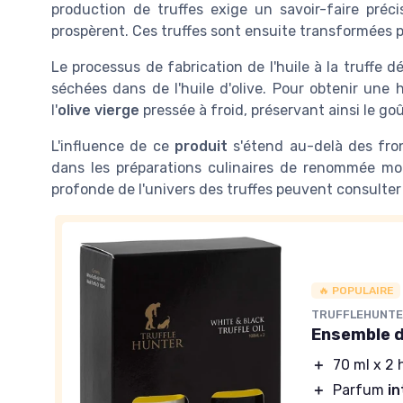
production de truffes exige un savoir-faire préc
prospèrent. Ces truffes sont ensuite transformées po
Le processus de fabrication de l'huile à la truffe 
séchées dans de l'huile d'olive. Pour obtenir une hu
l'
olive vierge
pressée à froid, préservant ainsi le goû
L'influence de ce
produit
s'étend au-delà des fron
dans les préparations culinaires de renommée mond
profonde de l'univers des truffes peuvent consulte
🔥 POPULAIRE
TRUFFLEHUNT
Ensemble d
＋
70 ml x 2 
＋
Parfum
i