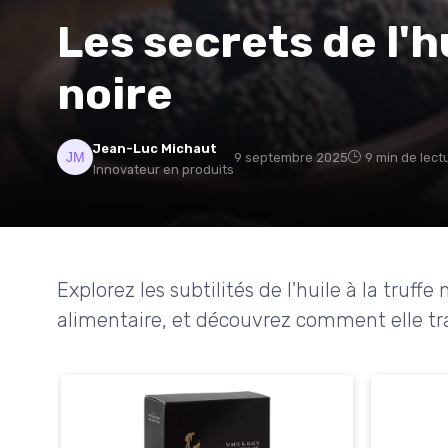
Les secrets de l'hu
noire
Jean-Luc Michaut
9 septembre 2025
9 min de lect
Innovateur en produits
Explorez les subtilités de l'huile à la truffe
alimentaire, et découvrez comment elle tr