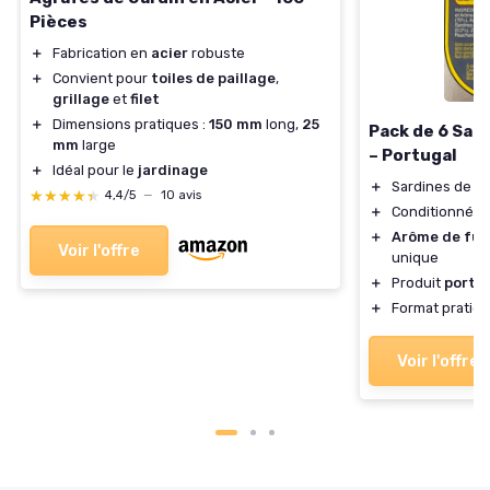
Pièces
＋
Fabrication en
acier
robuste
＋
Convient pour
toiles de paillage
,
grillage
et
filet
＋
Dimensions pratiques :
150 mm
long,
25
Pack de 6 Sardi
mm
large
– Portugal
＋
Idéal pour le
jardinage
＋
Sardines de ha
★★★★★
★★★★★
4,4/5
—
10 avis
＋
Conditionnées 
＋
Arôme de fu
Voir l'offre
unique
＋
Produit
portu
＋
Format pratiqu
Voir l'offre