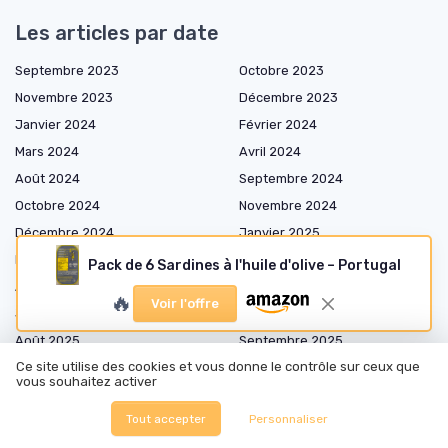
Les articles par date
Septembre 2023
Octobre 2023
Novembre 2023
Décembre 2023
Janvier 2024
Février 2024
Mars 2024
Avril 2024
Août 2024
Septembre 2024
Octobre 2024
Novembre 2024
Décembre 2024
Janvier 2025
Février 2025
Mars 2025
Pack de 6 Sardines à l'huile d'olive – Portugal
Avril 2025
Mai 2025
🔥
Voir l'offre
Juin 2025
Juillet 2025
Août 2025
Septembre 2025
Ce site utilise des cookies et vous donne le contrôle sur ceux que
Octobre 2025
Novembre 2025
vous souhaitez activer
Décembre 2025
Janvier 2026
Tout accepter
Personnaliser
Février 2026
Mars 2026