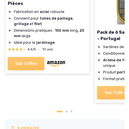
Pièces
＋
Fabrication en
acier
robuste
＋
Convient pour
toiles de paillage
,
grillage
et
filet
＋
Dimensions pratiques :
150 mm
long,
25
Pack de 6 Sardi
mm
large
– Portugal
＋
Idéal pour le
jardinage
＋
Sardines de ha
★★★★★
★★★★★
4,4/5
—
10 avis
＋
Conditionnées 
＋
Arôme de fu
Voir l'offre
unique
＋
Produit
portu
＋
Format pratiqu
Voir l'offre
SOMMAIRE