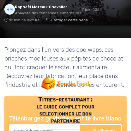
Raphaël Moreau-Chevalier
11 juin 2025
Analyste des tendances alimentaires
12 min de lecture
Partager cette page
Plongez dans l'univers des doo waps, ces
brioches moelleuses aux pépites de chocolat
qui font craquer le secteur alimentaire.
Découvrez leur fabrication, leur place dans
l'industrie et les tendances qui les entourent.
Titres-restaurant :
le guide complet pour
sélectionner le bon
Téléchargez gratuitement le livre blanc
partenaire
➔ Télécharger