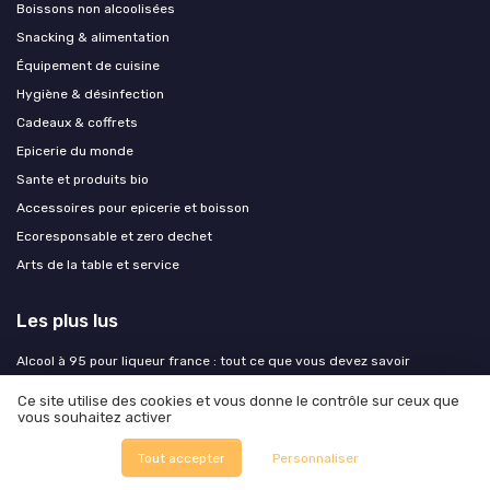
Boissons non alcoolisées
Snacking & alimentation
Équipement de cuisine
Hygiène & désinfection
Cadeaux & coffrets
Epicerie du monde
Sante et produits bio
Accessoires pour epicerie et boisson
Ecoresponsable et zero dechet
Arts de la table et service
Les plus lus
Alcool à 95 pour liqueur france : tout ce que vous devez savoir
Choisir entre l'eau de Saint-Antonin et Hépar : quelle est la meilleure
Ce site utilise des cookies et vous donne le contrôle sur ceux que
option ?
vous souhaitez activer
Téléchargez gratuitement votre tableau des allergènes
Tout accepter
Personnaliser
Alcool à 96 degrés pour liqueur : tout ce que vous devez savoir