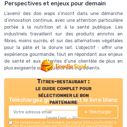
Perspectives et enjeux pour demain
L’avenir des doo waps s’inscrit dans une démarche
d’innovation continue, avec une attention particulière
portée à la nutrition et à la santé publique. Les
industriels travaillent sur des produits enrichis en
fibres, moins sucrés, et sur des alternatives végétales
pour la pâte et la dorure lait. L’objectif : offrir une
expérience gourmande, tout en répondant aux enjeux
de santé et aux attentes d’une clientèle de plus en
plus exigeante sur la qualité des ingrédients.
Titres-restaurant :
le guide complet pour
sélectionner le bon
Téléchargez gratuitement le livre blanc
partenaire
➔ Télécharger
Foodie Food — 2026
*
En remplissant ce formulaire, j’accepte d’être contacté(e) à
des fins commerciales par Foodie Food et ses partenaires.