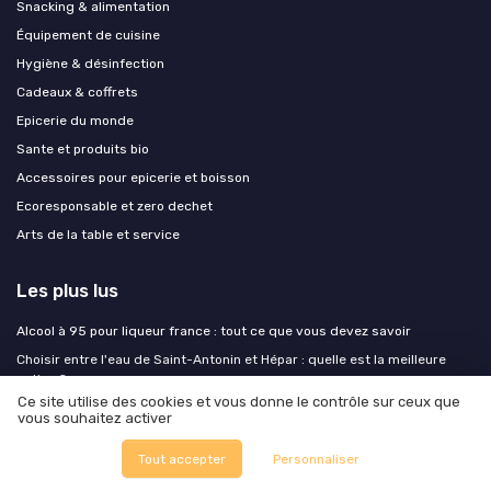
Snacking & alimentation
Équipement de cuisine
Hygiène & désinfection
Cadeaux & coffrets
Epicerie du monde
Sante et produits bio
Accessoires pour epicerie et boisson
Ecoresponsable et zero dechet
Arts de la table et service
Les plus lus
Alcool à 95 pour liqueur france : tout ce que vous devez savoir
Choisir entre l'eau de Saint-Antonin et Hépar : quelle est la meilleure
option ?
Ce site utilise des cookies et vous donne le contrôle sur ceux que
Téléchargez gratuitement votre tableau des allergènes
vous souhaitez activer
Alcool à 96 degrés pour liqueur : tout ce que vous devez savoir
Tout accepter
Personnaliser
Prix des alcools au pas de la case