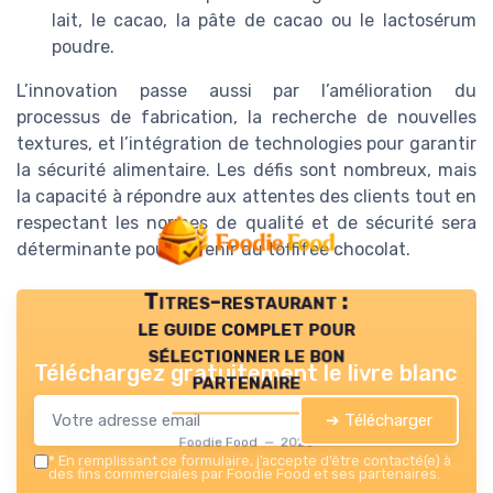
lait, le cacao, la pâte de cacao ou le lactosérum
poudre.
L’innovation passe aussi par l’amélioration du
processus de fabrication, la recherche de nouvelles
textures, et l’intégration de technologies pour garantir
la sécurité alimentaire. Les défis sont nombreux, mais
la capacité à répondre aux attentes des clients tout en
respectant les normes de qualité et de sécurité sera
déterminante pour l’avenir du toffifee chocolat.
Titres-restaurant :
le guide complet pour
sélectionner le bon
Téléchargez gratuitement le livre blanc
partenaire
➔ Télécharger
Foodie Food — 2026
*
En remplissant ce formulaire, j’accepte d’être contacté(e) à
des fins commerciales par Foodie Food et ses partenaires.