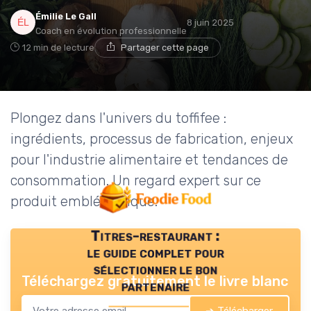
Émilie Le Gall
8 juin 2025
Coach en évolution professionnelle
12 min de lecture
Partager cette page
Plongez dans l'univers du toffifee :
ingrédients, processus de fabrication, enjeux
pour l'industrie alimentaire et tendances de
consommation. Un regard expert sur ce
produit emblématique.
Titres-restaurant :
le guide complet pour
sélectionner le bon
Téléchargez gratuitement le livre blanc
partenaire
➔ Télécharger