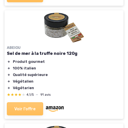
ABEIOU
Sel de mer à la truffe noire 120g
＋
Produit gourmet
＋
100% italien
＋
Qualité supérieure
＋
Végétalien
＋
Végétarien
★★★★★
★★★★★
4,1/5
—
91 avis
Voir l'offre