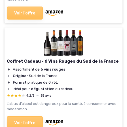
Voir l'offre
Coffret Cadeau - 6 Vins Rouges du Sud de la France
＋
Assortiment de
6 vins rouges
＋
Origine
: Sud de la France
＋
Format
pratique de 0,75L
＋
Idéal pour
dégustation
ou cadeau
★★★★★
★★★★★
4,2/5
—
55 avis
L'abus d'alcool est dangereux pour la santé, à consommer avec
modération.
Voir l'offre