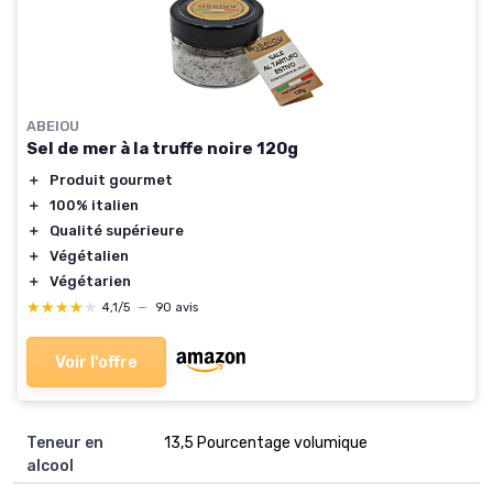
ABEIOU
Sel de mer à la truffe noire 120g
＋
Produit gourmet
＋
100% italien
＋
Qualité supérieure
＋
Végétalien
＋
Végétarien
★★★★★
★★★★★
4,1/5
—
90 avis
Voir l'offre
Teneur en
‎13,5 Pourcentage volumique
alcool