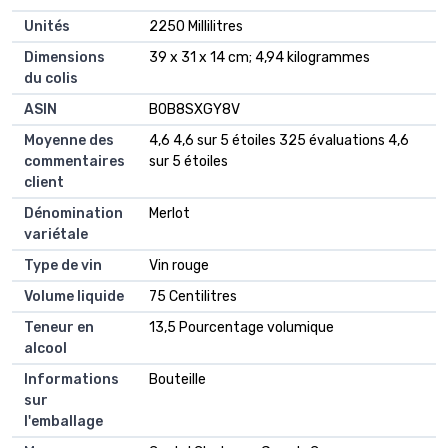
Unités
‎2250 Millilitres
Dimensions
‎39 x 31 x 14 cm; 4,94 kilogrammes
du colis
ASIN
B0B8SXGY8V
Moyenne des
4,6 4,6 sur 5 étoiles 325 évaluations 4,6
commentaires
sur 5 étoiles
client
Dénomination
Merlot
variétale
Type de vin
Vin rouge
Volume liquide
75 Centilitres
Teneur en
13,5 Pourcentage volumique
alcool
Informations
Bouteille
sur
l'emballage