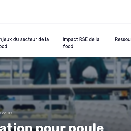
njeux du secteur de la
Impact RSE de la
Ressou
ood
food
s coûts
ation pour poule