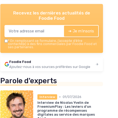
Recevez les dernières actualités de
Foodie Food
➔ Je m'inscris
*
En remplissant ce formulaire, j’accepte d’être
contacté(e) à des fins commerciales par Foodie Food et
ses partenaires.
Foodie Food
Ajoutez-nous à vos sources préférées sur Google
Parole d'experts
•
01/07/2026
Interview
Interview de Nicolas Yvelin de
FreemiumPlay : Les leviers d’un
programme de récompenses
digitales au service des marques