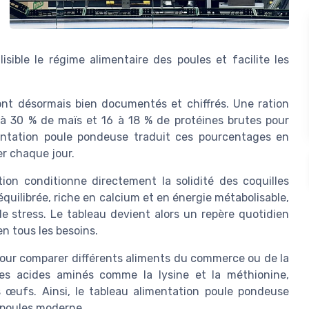
sible le régime alimentaire des poules et facilite les
ont désormais bien documentés et chiffrés. Une ration
0 à 30 % de maïs et 16 à 18 % de protéines brutes pour
entation poule pondeuse traduit ces pourcentages en
er chaque jour.
ion conditionne directement la solidité des coquilles
équilibrée, riche en calcium et en énergie métabolisable,
e stress. Le tableau devient alors un repère quotidien
en tous les besoins.
u pour comparer différents aliments du commerce ou de la
les acides aminés comme la lysine et la méthionine,
 œufs. Ainsi, le tableau alimentation poule pondeuse
e poules moderne.