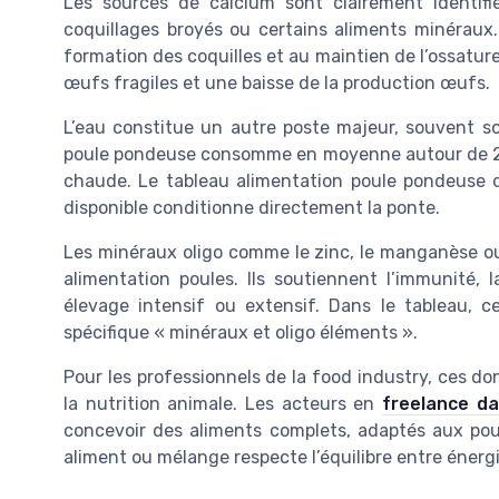
Les sources de calcium sont clairement identifié
coquillages broyés ou certains aliments minéraux. 
formation des coquilles et au maintien de l’ossatur
œufs fragiles et une baisse de la production œufs.
L’eau constitue un autre poste majeur, souvent s
poule pondeuse consomme en moyenne autour de 250
chaude. Le tableau alimentation poule pondeuse d
disponible conditionne directement la ponte.
Les minéraux oligo comme le zinc, le manganèse ou
alimentation poules. Ils soutiennent l’immunité, 
élevage intensif ou extensif. Dans le tableau, 
spécifique « minéraux et oligo éléments ».
Pour les professionnels de la food industry, ces d
la nutrition animale. Les acteurs en
freelance da
concevoir des aliments complets, adaptés aux pou
aliment ou mélange respecte l’équilibre entre énergi