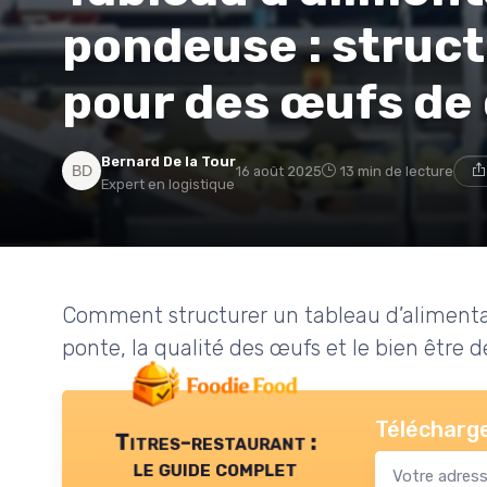
pondeuse : struct
pour des œufs de 
Bernard De la Tour
16 août 2025
13 min de lecture
Expert en logistique
Comment structurer un tableau d’alimentat
ponte, la qualité des œufs et le bien être de
Télécharge
Titres-restaurant :
le guide complet