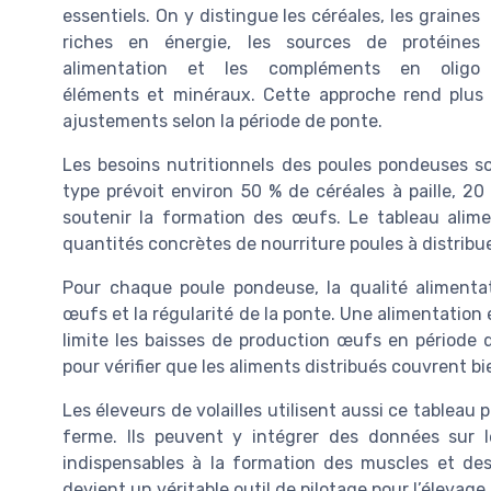
essentiels. On y distingue les céréales, les graines
riches en énergie, les sources de protéines
alimentation et les compléments en oligo
éléments et minéraux. Cette approche rend plus li
ajustements selon la période de ponte.
Les besoins nutritionnels des poules pondeuses s
type prévoit environ 50 % de céréales à paille, 2
soutenir la formation des œufs. Le tableau alim
quantités concrètes de nourriture poules à distribu
Pour chaque poule pondeuse, la qualité alimentat
œufs et la régularité de la ponte. Une alimentation 
limite les baisses de production œufs en période d
pour vérifier que les aliments distribués couvrent bi
Les éleveurs de volailles utilisent aussi ce tablea
ferme. Ils peuvent y intégrer des données sur 
indispensables à la formation des muscles et des
devient un véritable outil de pilotage pour l’élevag