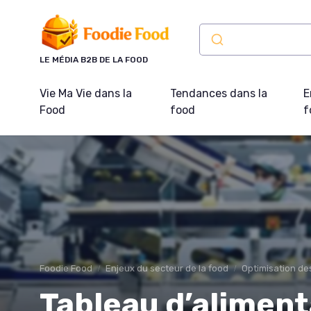
Panneau de gestion des cookies
LE MÉDIA B2B DE LA FOOD
Vie Ma Vie dans la
Tendances dans la
E
Food
food
f
Foodie Food
Enjeux du secteur de la food
Optimisation de
Tableau d’aliment