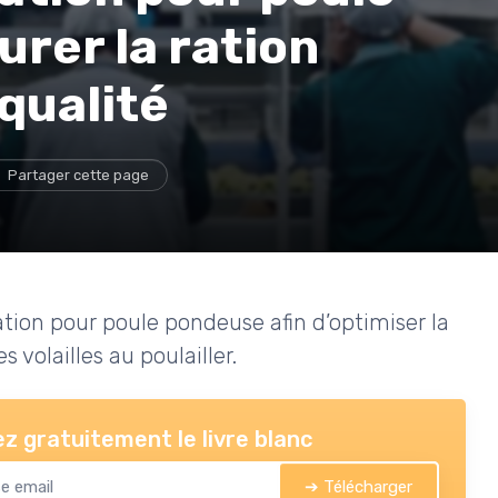
urer la ration
qualité
Partager cette page
ion pour poule pondeuse afin d’optimiser la
s volailles au poulailler.
z gratuitement le livre blanc
➔ Télécharger