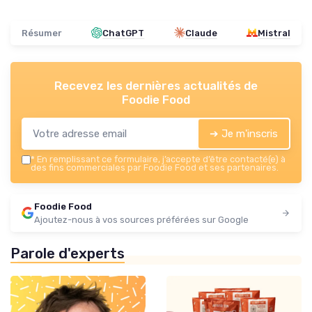
Résumer
ChatGPT
Claude
Mistral
Recevez les dernières actualités de
Foodie Food
➔ Je m'inscris
*
En remplissant ce formulaire, j’accepte d’être contacté(e) à
des fins commerciales par Foodie Food et ses partenaires.
Foodie Food
Ajoutez-nous à vos sources préférées sur Google
Parole d'experts