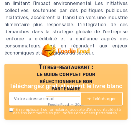
en limitant l’impact environnemental. Les initiatives
collectives, soutenues par des politiques publiques
incitatives, accélèrent la transition vers une industrie
alimentaire plus responsable. L’intégration de ces
démarches dans la stratégie globale de l’entreprise
renforce la crédibilité et la confiance auprès des
consommateurs, tout en répondant aux enjeux
économiques et écologiques du secteur.
Titres-restaurant :
le guide complet pour
sélectionner le bon
Téléchargez gratuitement le livre blanc
partenaire
➔ Télécharger
Foodie Food — 2026
*
En remplissant ce formulaire, j’accepte d’être contacté(e) à
des fins commerciales par Foodie Food et ses partenaires.