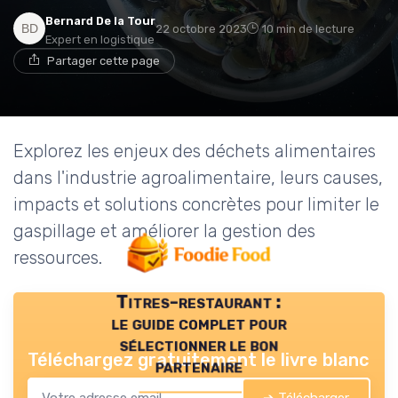
Bernard De la Tour
22 octobre 2023
10 min de lecture
Expert en logistique
Partager cette page
Explorez les enjeux des déchets alimentaires
dans l'industrie agroalimentaire, leurs causes,
impacts et solutions concrètes pour limiter le
gaspillage et améliorer la gestion des
ressources.
Titres-restaurant :
le guide complet pour
sélectionner le bon
Téléchargez gratuitement le livre blanc
partenaire
➔ Télécharger