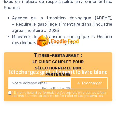
fixés en matière de responsabilité environnementale.
Sources :
Agence de la transition écologique (ADEME),
« Réduire le gaspillage alimentaire dans l’industrie
agroalimentaire », 2023
Ministère de la Transition écologique, « Gestion
des déchets alimentaires », 2022
Titres-restaurant :
le guide complet pour
sélectionner le bon
Téléchargez gratuitement le livre blanc
partenaire
➔ Télécharger
Foodie Food — 2026
*
En remplissant ce formulaire, j’accepte d’être contacté(e) à
des fins commerciales par Foodie Food et ses partenaires.