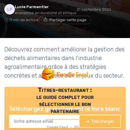
Lucie Parmentier
21 septembre 2023
Animatrice en durabilité et éthique
11 min de lecture
Partager cette page
Découvrez comment améliorer la gestion des
déchets alimentaires dans l'industrie
agroalimentaire grâce à des stratégies
concrètes et adaptées aux enjeux du secteur.
Titres-restaurant :
le guide complet pour
sélectionner le bon
Téléchargez gratuitement le livre blanc
partenaire
➔ Télécharger
Foodie Food — 2026