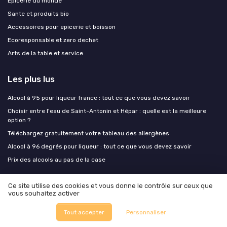
Epicerie du monde
Sante et produits bio
Accessoires pour epicerie et boisson
Ecoresponsable et zero dechet
Arts de la table et service
Les plus lus
Alcool à 95 pour liqueur france : tout ce que vous devez savoir
Choisir entre l'eau de Saint-Antonin et Hépar : quelle est la meilleure
option ?
Téléchargez gratuitement votre tableau des allergènes
Alcool à 96 degrés pour liqueur : tout ce que vous devez savoir
Prix des alcools au pas de la case
Les derniers articles
Ce site utilise des cookies et vous donne le contrôle sur ceux que
vous souhaitez activer
Protéines fermentées, mycélium, algues : les ingrédients que les chefs
Tout accepter
Personnaliser
testent et que les industriels commencent à scaler
Quand Barnabé aime le café : lifestyle, food et art de vivre responsable