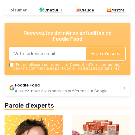
Résumer
ChatGPT
Claude
Mistral
Recevez les dernières actualités de
Foodie Food
➔ Je m'inscris
*
En remplissant ce formulaire, j’accepte d’être contacté(e) à
des fins commerciales par Foodie Food et ses partenaires.
Foodie Food
Ajoutez-nous à vos sources préférées sur Google
Parole d'experts