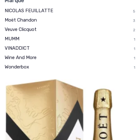
Marque
NICOLAS FEUILLATTE
5
Moët Chandon
3
Veuve Clicquot
2
MUMM
1
VINADDICT
1
Wine And More
1
Wonderbox
1