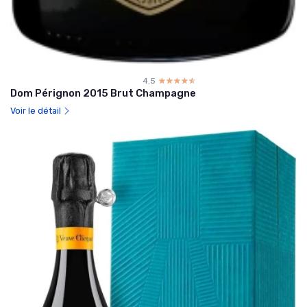
4.5
☆☆☆☆☆
★★★★★
Dom Pérignon 2015 Brut Champagne
Voir le détail