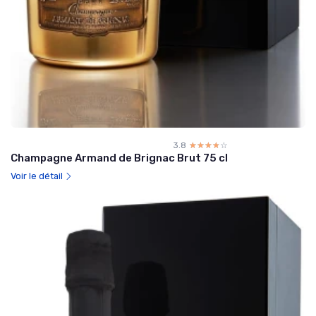
3.8
☆☆☆☆☆
★★★★★
Champagne Armand de Brignac Brut 75 cl
Voir le détail