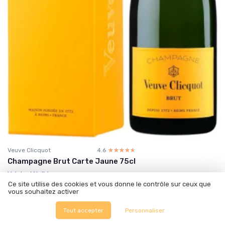
Veuve Clicquot
4.6
☆☆☆☆☆
★★★★★
Champagne Brut Carte Jaune 75cl
Voir le détail
Ce site utilise des cookies et vous donne le contrôle sur ceux que
vous souhaitez activer
‹‹
‹
1
2
3
›
››
Tout accepter
Personnaliser