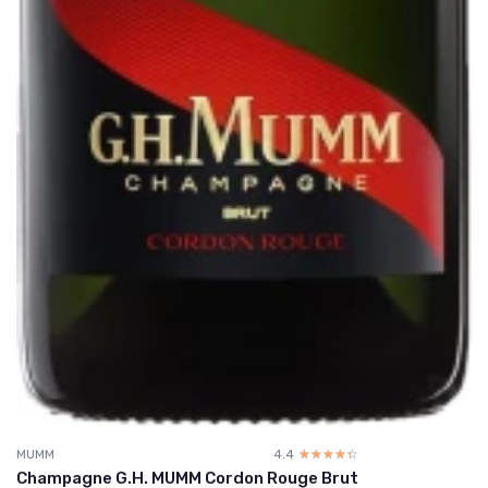
MUMM
4.4
☆☆☆☆☆
★★★★★
Champagne G.H. MUMM Cordon Rouge Brut