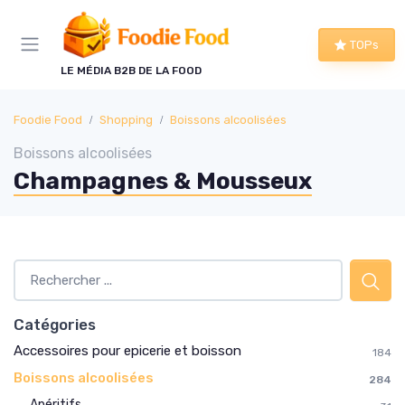
Panneau de gestion des cookies
TOPs
LE MÉDIA B2B DE LA FOOD
Foodie Food
Shopping
Boissons alcoolisées
Boissons alcoolisées
Champagnes & Mousseux
Catégories
Accessoires pour epicerie et boisson
184
Boissons alcoolisées
284
Apéritifs