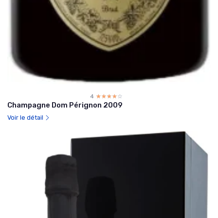
4
☆☆☆☆☆
★★★★★
Champagne Dom Pérignon 2009
Voir le détail