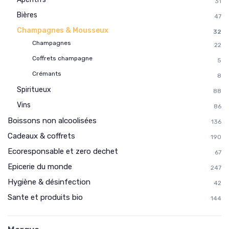
31
Bières
47
Champagnes & Mousseux
32
Champagnes
22
Coffrets champagne
5
Crémants
8
Spiritueux
88
Vins
86
Boissons non alcoolisées
136
Cadeaux & coffrets
190
Ecoresponsable et zero dechet
67
Epicerie du monde
247
Hygiène & désinfection
42
Sante et produits bio
144