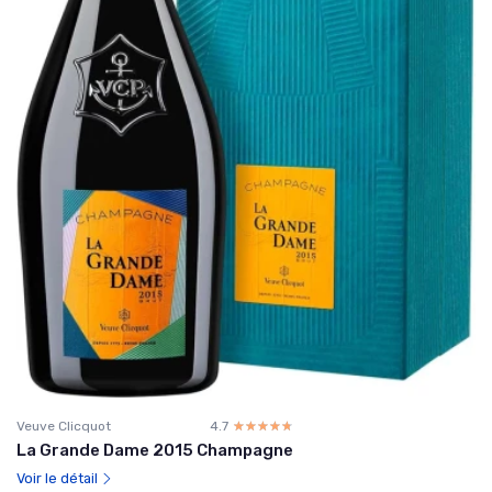
Veuve Clicquot
4.7
☆☆☆☆☆
★★★★★
La Grande Dame 2015 Champagne
Voir le détail