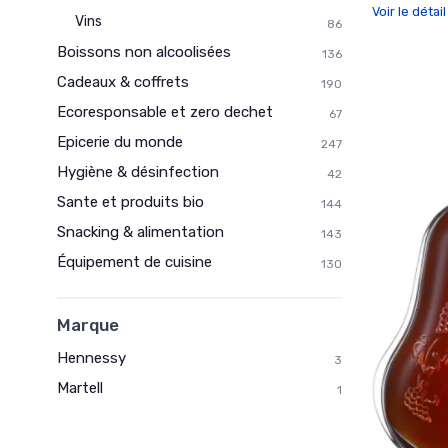
Voir le détai
Vins
86
Boissons non alcoolisées
136
Cadeaux & coffrets
190
Ecoresponsable et zero dechet
67
Epicerie du monde
247
Hygiène & désinfection
42
Sante et produits bio
144
Snacking & alimentation
143
Équipement de cuisine
130
Marque
Hennessy
3
Martell
1