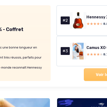
Hennessy 
#2
★★★★★
★★★★★
8.
 - Coffret
Camus XO 
vec une bonne longueur en
#3
★★★★★
★★★★★
8.
nt très réussis, parfaits pour
le monde reconnaît Hennessy
Voir 