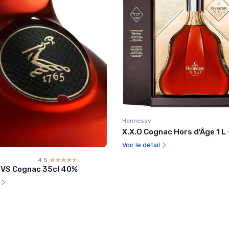
Hennessy
X.X.O Cognac Hors d'Âge 1 L
Voir le détail
4.5
☆☆☆☆☆
★★★★★
VS Cognac 35cl 40%
l