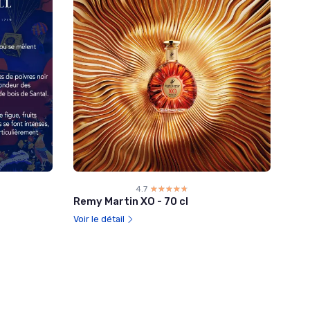
4.7
☆☆☆☆☆
★★★★★
Remy Martin XO - 70 cl
Voir le détail