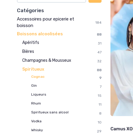
Catégories
Accessoires pour epicerie et
184
boisson
Boissons alcoolisées
88
Apéritifs
31
Bières
47
Champagnes & Mousseux
32
Spiritueux
88
Cognac
9
Gin
7
Liqueurs
15
Rhum
11
Spiritueux sans alcool
8
Vodka
10
Camus XO 
Whisky
29