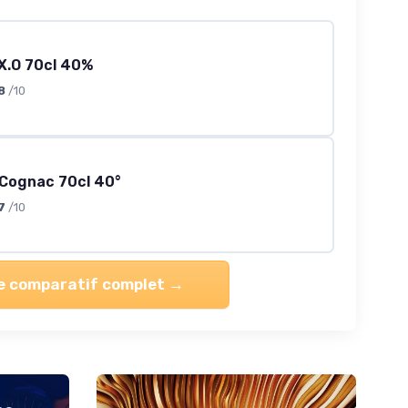
X.O 70cl 40%
8
/10
Cognac 70cl 40°
7
/10
le comparatif complet →