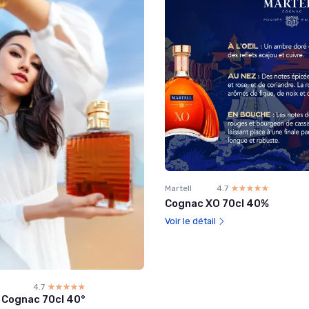
Martell
4.7
☆☆☆☆☆
★★★★★
Cognac XO 70cl 40%
Voir le détail
4.7
☆☆☆☆☆
★★★★★
Cognac 70cl 40°