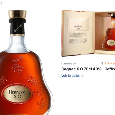
l
Hennessy
5
☆☆☆
★★★
Cognac X.O 70cl 40% - Coffr
Voir le détail