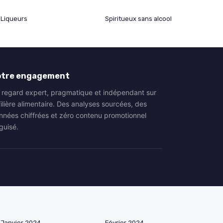
Liqueurs
Spiritueux sans alcool
otre engagement
 regard expert, pragmatique et indépendant sur
filière alimentaire. Des analyses sourcées, des
nnées chiffrées et zéro contenu promotionnel
guisé.
Janvier 2024
Février 2024