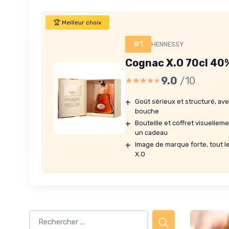
🏆 Meilleur choix
#1
HENNESSY
Cognac X.O 70cl 40%
9.0
/10
★★★★★
★★★★★
+
Goût sérieux et structuré, a
bouche
+
Bouteille et coffret visuelleme
un cadeau
+
Image de marque forte, tout 
X.O