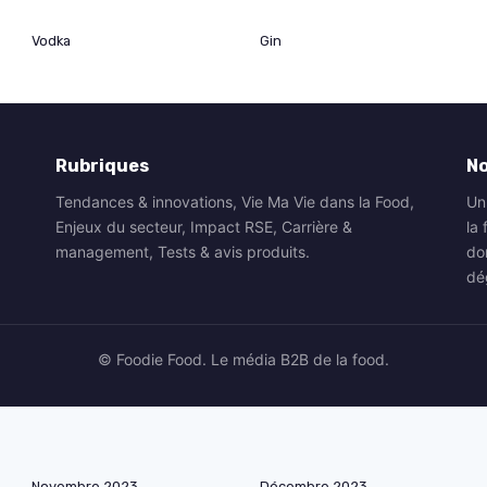
Vodka
Gin
Rubriques
N
Tendances & innovations, Vie Ma Vie dans la Food,
Un
Enjeux du secteur, Impact RSE, Carrière &
la 
management, Tests & avis produits.
do
dé
© Foodie Food. Le média B2B de la food.
Novembre 2023
Décembre 2023