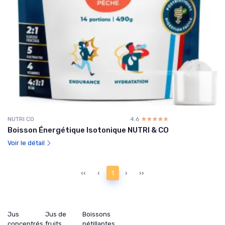
NUTRI CO
4.6
☆☆☆☆☆
★★★★★
Boisson Énergétique Isotonique NUTRI & CO
Voir le détail
‹‹
‹
1
›
››
Jus
Jus de
Boissons
concentrés
fruits
pétillantes