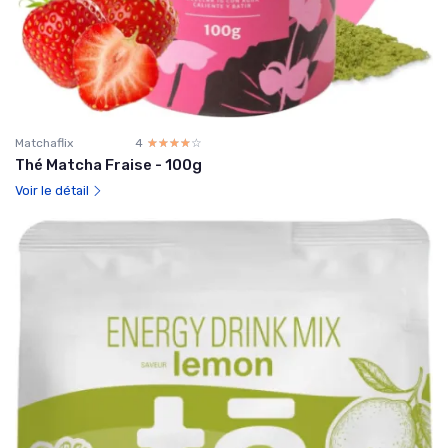
Matchaflix
4
☆☆☆☆☆
★★★★★
Thé Matcha Fraise - 100g
Voir le détail