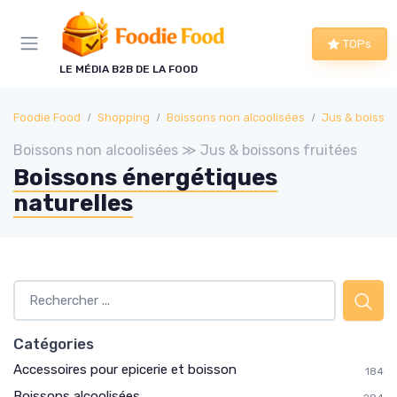
Panneau de gestion des cookies
TOPs
LE MÉDIA B2B DE LA FOOD
Foodie Food
Shopping
Boissons non alcoolisées
Jus & boisson
Boissons non alcoolisées ≫ Jus & boissons fruitées
Boissons énergétiques
naturelles
Catégories
Accessoires pour epicerie et boisson
184
Boissons alcoolisées