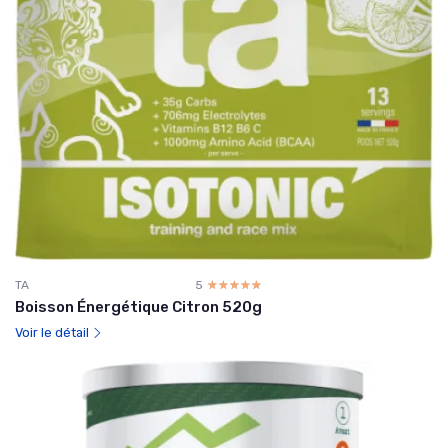
TA
5
☆☆☆☆☆
★★★★★
Boisson Énergétique Citron 520g
Voir le détail