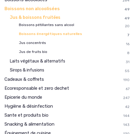
284
Boissons non alcoolisées
49
Jus & boissons fruitées
49
Boissons pétillantes sans alcool
20
Boissons énergétiques naturelles
7
Jus concentrés
16
Jus de fruits bio
8
Laits végétaux & alternatifs
31
Sirops & infusions
55
Cadeaux & coffrets
190
Ecoresponsable et zero dechet
67
Epicerie du monde
247
Hygiène & désinfection
42
Sante et produits bio
144
Snacking & alimentation
143
Équipement de cuisine
130