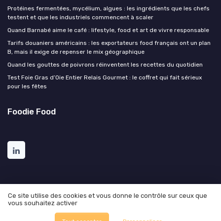
Protéines fermentées, mycélium, algues : les ingrédients que les chefs
testent et que les industriels commencent à scaler
Quand Barnabé aime le café : lifestyle, food et art de vivre responsable
Tarifs douaniers américains : les exportateurs food français ont un plan
B, mais il exige de repenser le mix géographique
Quand les gouttes de poivrons réinventent les recettes du quotidien
Test Foie Gras d’Oie Entier Relais Gourmet : le coffret qui fait sérieux
pour les fêtes
Foodie Food
Ce site utilise des cookies et vous donne le contrôle sur ceux que
vous souhaitez activer
Mentions légales
Politique de confidentialité
© Foodie Food 2026