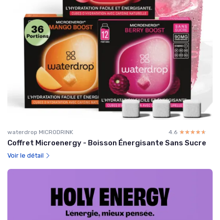
waterdrop MICRODRINK
4.6
☆☆☆☆☆
★★★★★
Coffret Microenergy - Boisson Énergisante Sans Sucre
Voir le détail