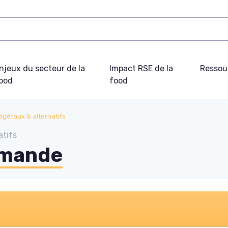
njeux du secteur de la
Impact RSE de la
Ressou
ood
food
égétaux & alternatifs
atifs
amande