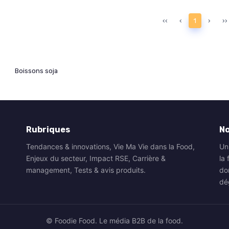
‹‹
‹
1
›
››
Boissons soja
Rubriques
N
Tendances & innovations, Vie Ma Vie dans la Food,
Un
Enjeux du secteur, Impact RSE, Carrière &
la 
management, Tests & avis produits.
do
dé
© Foodie Food. Le média B2B de la food.