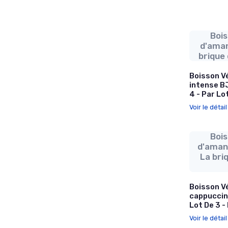
Bois
d'aman
brique 
Boisson V
intense BJ
4 - Par Lo
Voir le détai
Bois
d'aman
La briq
Boisson V
cappuccino
Lot De 3 -
Voir le détai