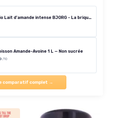
Boisson Végétale bio Lait d'amande intense BJORG - La brique de 1L Lot De 4 - Par Lot
oisson Amande-Avoine 1 L — Non sucrée
0
/10
le comparatif complet →