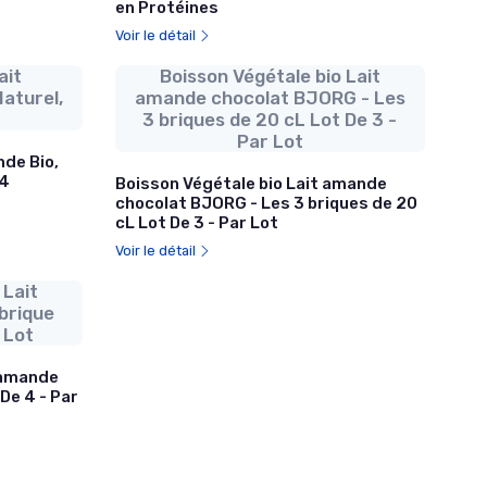
en Protéines
Voir le détail
ait
Boisson Végétale bio Lait
Naturel,
amande chocolat BJORG - Les
3 briques de 20 cL Lot De 3 -
Par Lot
de Bio,
 4
Boisson Végétale bio Lait amande
chocolat BJORG - Les 3 briques de 20
cL Lot De 3 - Par Lot
Voir le détail
 Lait
brique
r Lot
'amande
De 4 - Par