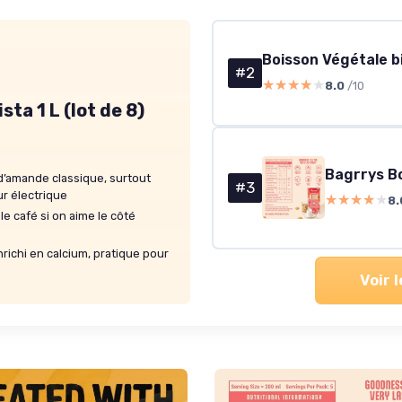
#2
★★★★★
★★★★★
8.0
/10
ta 1 L (lot de 8)
Bagrrys B
d’amande classique, surtout
#3
r électrique
★★★★★
★★★★★
8.
e café si on aime le côté
nrichi en calcium, pratique pour
Voir 