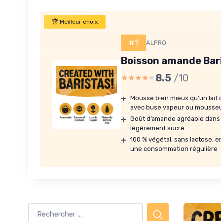
🏆 Meilleur choix
#1
ALPRO
Boisson amande Baris
8.5
/10
★★★★★
★★★★★
+
Mousse bien mieux qu’un lait 
avec buse vapeur ou mousseu
+
Goût d’amande agréable dans l
légèrement sucré
+
100 % végétal, sans lactose, e
une consommation régulière