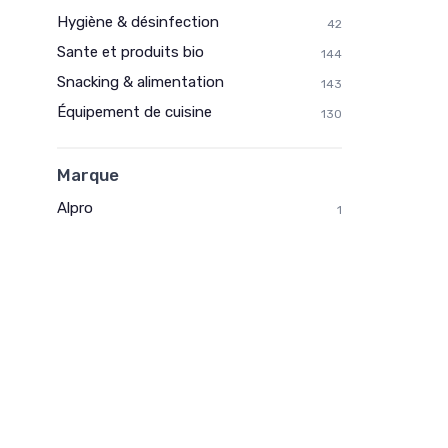
Hygiène & désinfection
42
Sante et produits bio
144
Snacking & alimentation
143
Équipement de cuisine
130
Marque
Alpro
1