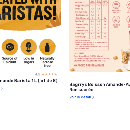
4.5
☆☆☆☆☆
★★★★★
ande Barista 1 L (lot de 8)
Bagrrys Boisson Amande-Avo
l
Non sucrée
Voir le détail