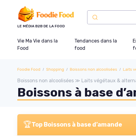
Panneau de gestion des cookies
LE MÉDIA B2B DE LA FOOD
Vie Ma Vie dans la
Tendances dans la
E
Food
food
f
Foodie Food
Shopping
Boissons non alcoolisées
Laits v
Boissons non alcoolisées ≫ Laits végétaux & altern
Boissons à base d’
🏆
Top Boissons à base d’amande