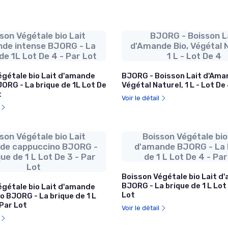
son Végétale bio Lait
BJORG - Boisson L
de intense BJORG - La
d'Amande Bio, Végétal 
de 1L Lot De 4 - Par Lot
1 L - Lot De 4
égétale bio Lait d'amande
BJORG - Boisson Lait d'Aman
ORG - La brique de 1L Lot De
Végétal Naturel, 1 L - Lot De
t
Voir le détail
l
son Végétale bio Lait
Boisson Végétale bio
de cappuccino BJORG -
d'amande BJORG - La 
ue de 1 L Lot De 3 - Par
de 1 L Lot De 4 - Pa
Lot
Boisson Végétale bio Lait d
BJORG - La brique de 1 L Lot 
égétale bio Lait d'amande
Lot
 BJORG - La brique de 1 L
 Par Lot
Voir le détail
l