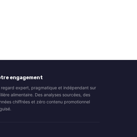
otre engagement
 regard expert, pragmatique et indépendant sur
filière alimentaire. Des analyses sourcées, des
nnées chiffrées et zéro contenu promotionnel
guisé.