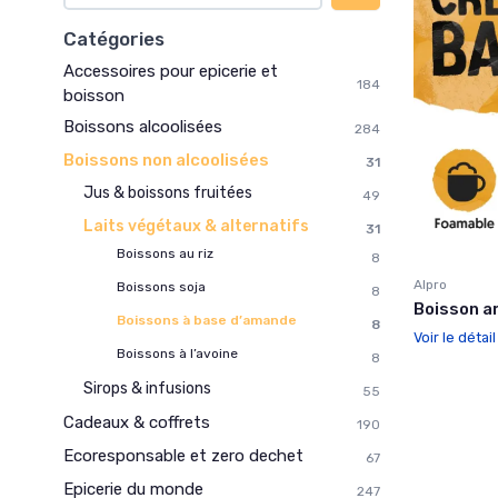
Catégories
Accessoires pour epicerie et
184
boisson
Boissons alcoolisées
284
Boissons non alcoolisées
31
Jus & boissons fruitées
49
Laits végétaux & alternatifs
31
Boissons au riz
8
Alpro
Boissons soja
8
Boisson am
Boissons à base d’amande
8
Voir le détai
Boissons à l’avoine
8
Sirops & infusions
55
Cadeaux & coffrets
190
Ecoresponsable et zero dechet
67
Epicerie du monde
247