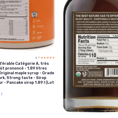
4.7
☆☆☆☆☆
★★★★★
d'érable Catégorie A, très
ût prononcé - 1,89 litres
 Original maple syrup - Grade
ark, Strong taste - Sirop
ur - Pancake sirop 1.89 l (Lot
l