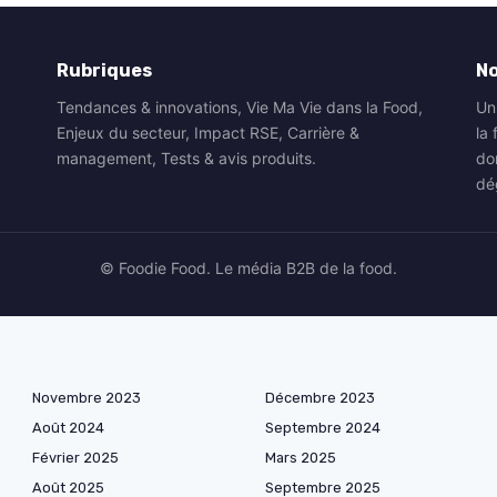
Rubriques
N
Tendances & innovations, Vie Ma Vie dans la Food,
Un
Enjeux du secteur, Impact RSE, Carrière &
la 
management, Tests & avis produits.
do
dé
© Foodie Food. Le média B2B de la food.
Novembre 2023
Décembre 2023
Août 2024
Septembre 2024
Février 2025
Mars 2025
Août 2025
Septembre 2025