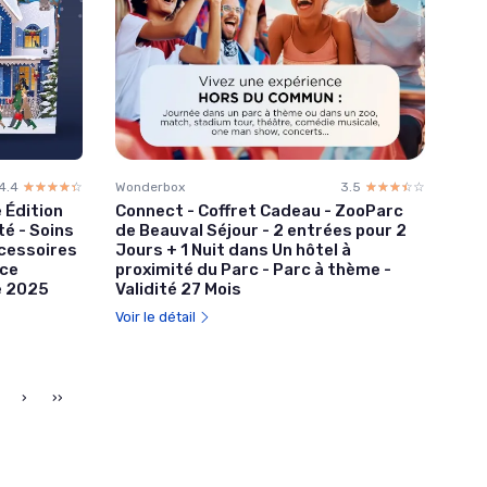
4.4
☆☆☆☆☆
★★★★★
Wonderbox
3.5
☆☆☆☆☆
★★★★★
 Édition
Connect - Coffret Cadeau - ZooParc
é - Soins
de Beauval Séjour - 2 entrées pour 2
ccessoires
Jours + 1 Nuit dans Un hôtel à
pce
proximité du Parc - Parc à thème -
e 2025
Validité 27 Mois
Voir le détail
›
››