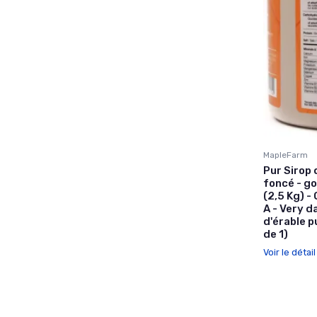
MapleFarm
Pur Sirop 
foncé - go
(2,5 Kg) -
A - Very d
d'érable p
de 1)
Voir le détai