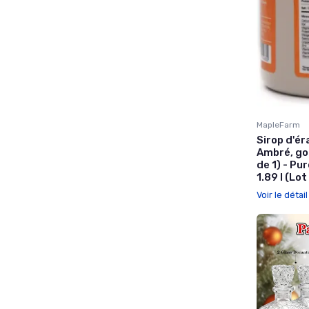
MapleFarm
Sirop d'ér
Ambré, goû
de 1) - Pu
1.89 l (Lot
Voir le détai