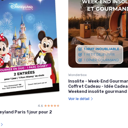
Wonderbox
Insolite - Week-End Gourman
Coffret Cadeau - Idée Cadea
Weekend insolite gourmand
Voir le détail
4.6
☆☆☆☆☆
★★★★★
neyland Paris 1 jour pour 2
l