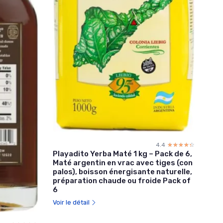
4.4
☆☆☆☆☆
★★★★★
Playadito Yerba Maté 1 kg – Pack de 6,
Maté argentin en vrac avec tiges (con
palos), boisson énergisante naturelle,
préparation chaude ou froide Pack of
6
Voir le détail