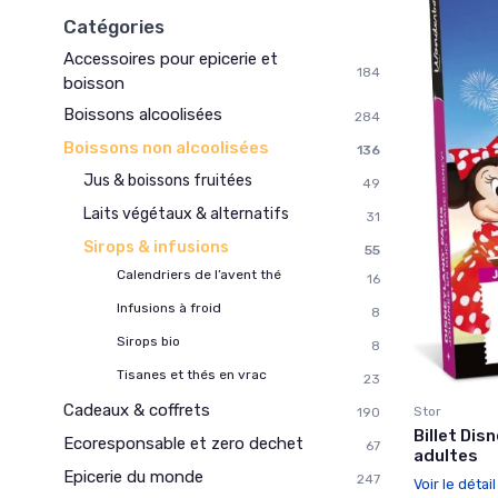
Catégories
Accessoires pour epicerie et
184
boisson
Boissons alcoolisées
284
Boissons non alcoolisées
136
Jus & boissons fruitées
49
Laits végétaux & alternatifs
31
Sirops & infusions
55
Calendriers de l’avent thé
16
Infusions à froid
8
Sirops bio
8
Tisanes et thés en vrac
23
Cadeaux & coffrets
Stor
190
Billet Dis
Ecoresponsable et zero dechet
67
adultes
Epicerie du monde
247
Voir le détai