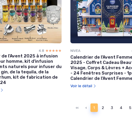
4.8
☆☆☆☆☆
★★★★★
NIVEA
 de l'Avent 2025 à infusion
Calendrier de l'Avent Femme
our homme, kit d'infusion
2025 - Coffret Cadeau Beaut
nts naturels pour infuser du
Visage, Corps & Lèvres + A
gin, de la tequila, de la
- 24 Fenêtres Surprises - 1
rhum, kit de fabrication de
Calendrier de l'Avent Femm
 24
Voir le détail
l
‹‹
‹
1
2
3
4
5