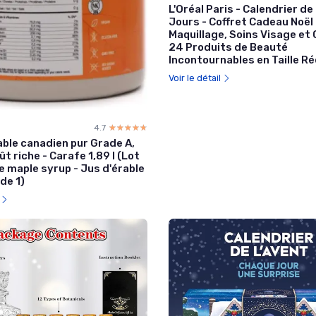
L'Oréal Paris - Calendrier de
Jours - Coffret Cadeau Noël 
Maquillage, Soins Visage et
24 Produits de Beauté
Incontournables en Taille Ré
Voir le détail
4.7
☆☆☆☆☆
★★★★★
able canadien pur Grade A,
t riche - Carafe 1,89 l (Lot
re maple syrup - Jus d'érable
 de 1)
l