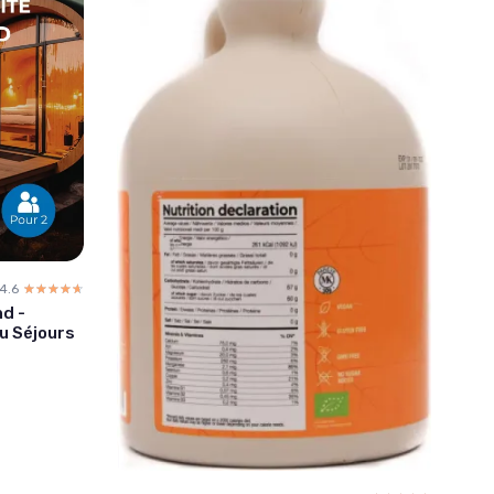
4.6
☆☆☆☆☆
★★★★★
d -
u Séjours