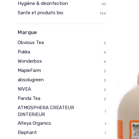
Hygiène & désinfection
42
Sante et produits bio
144
Marque
Obvious Tea
5
Pukka
4
Wonderbox
4
MapleFarm
3
absolugreen
3
NIVEA
2
Panda Tea
2
ATMOSPHERA CREATEUR
1
DINTERIEUR
Alteya Organics
1
Elephant
1