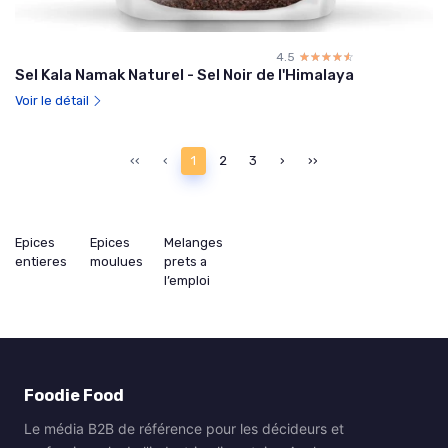
4.5
☆☆☆☆☆
★★★★★
Sel Kala Namak Naturel - Sel Noir de l'Himalaya
Voir le détail
‹‹
‹
1
2
3
›
››
Epices
Epices
Melanges
entieres
moulues
prets a
l’emploi
Foodie Food
Le média B2B de référence pour les décideurs et