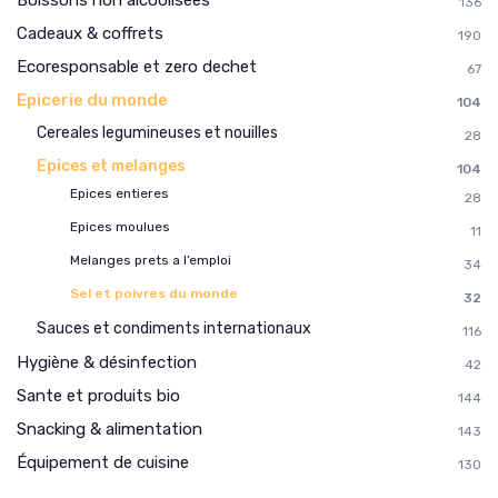
136
Cadeaux & coffrets
190
Ecoresponsable et zero dechet
67
Epicerie du monde
104
Cereales legumineuses et nouilles
28
Epices et melanges
104
Epices entieres
28
Epices moulues
11
Melanges prets a l’emploi
34
Sel et poivres du monde
32
Sauces et condiments internationaux
116
Hygiène & désinfection
42
Sante et produits bio
144
Snacking & alimentation
143
Équipement de cuisine
130