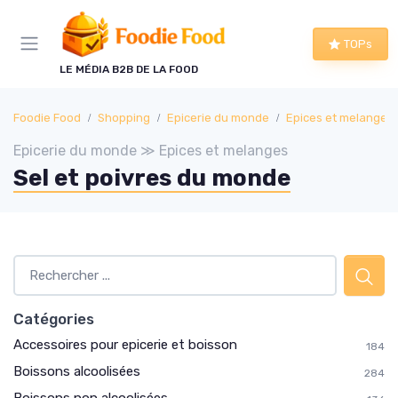
Panneau de gestion des cookies
TOPs
LE MÉDIA B2B DE LA FOOD
Foodie Food
Shopping
Epicerie du monde
Epices et melanges
Epicerie du monde ≫ Epices et melanges
Sel et poivres du monde
Catégories
Accessoires pour epicerie et boisson
184
Boissons alcoolisées
284
Boissons non alcoolisées