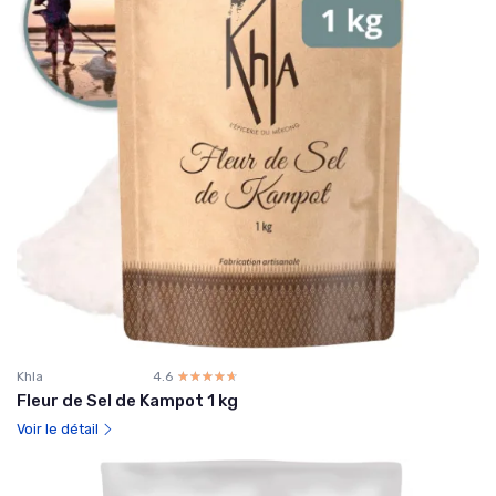
Khla
4.6
☆☆☆☆☆
★★★★★
Fleur de Sel de Kampot 1 kg
Voir le détail