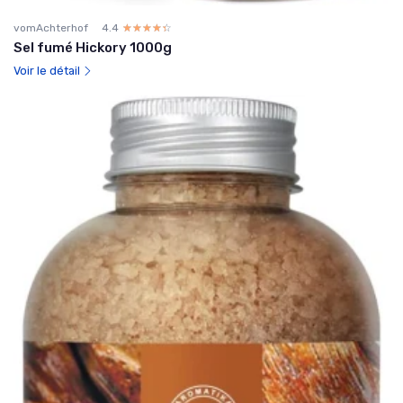
vomAchterhof
4.4
☆☆☆☆☆
★★★★★
Sel fumé Hickory 1000g
Voir le détail