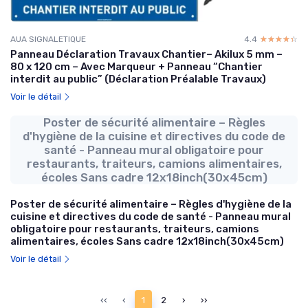
AUA SIGNALETIQUE
4.4
☆☆☆☆☆
★★★★★
Panneau Déclaration Travaux Chantier– Akilux 5 mm –
80 x 120 cm – Avec Marqueur + Panneau “Chantier
interdit au public” (Déclaration Préalable Travaux)
Voir le détail
Poster de sécurité alimentaire – Règles
d'hygiène de la cuisine et directives du code de
santé - Panneau mural obligatoire pour
restaurants, traiteurs, camions alimentaires,
écoles Sans cadre 12x18inch(30x45cm)
Poster de sécurité alimentaire – Règles d'hygiène de la
cuisine et directives du code de santé - Panneau mural
obligatoire pour restaurants, traiteurs, camions
alimentaires, écoles Sans cadre 12x18inch(30x45cm)
Voir le détail
‹‹
‹
1
2
›
››