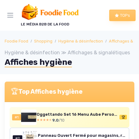
Panneau de gestion des cookies
TOPs
LE MÉDIA B2B DE LA FOOD
Foodie Food
Shopping
Hygiène & désinfection
Affichages & si
Hygiène & désinfection ≫ Affichages & signalétiques
Affiches hygiène
🏆
Top Affiches hygiène
Oggettando Set 16 Menu Aube Personnalisable A4 (24x32 cm) Restaurant Pub Self Service Bar Pizzerie Brasserie Moderne et Élégant (Noir)
#1
🏆
9.0
/10
★★★★★
★★★★★
Panneau Ouvert Fermé pour magasins, restaurant, panneau en bois avec ventouse pour verre
#2