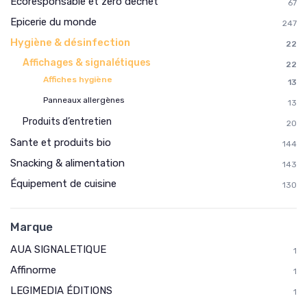
Ecoresponsable et zero dechet
67
Epicerie du monde
247
Hygiène & désinfection
22
Affichages & signalétiques
22
Affiches hygiène
13
Panneaux allergènes
13
Produits d’entretien
20
Sante et produits bio
144
Snacking & alimentation
143
Équipement de cuisine
130
Marque
AUA SIGNALETIQUE
1
Affinorme
1
LEGIMEDIA ÉDITIONS
1