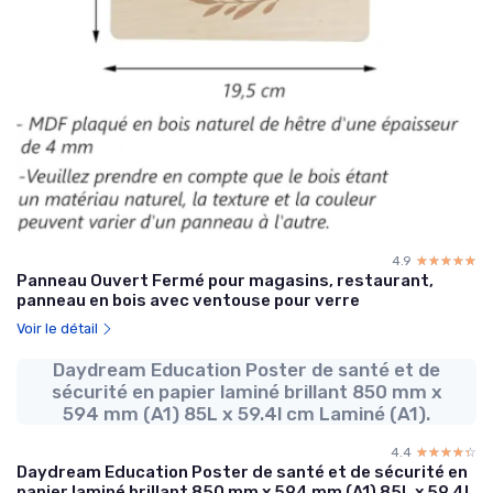
4.9
☆☆☆☆☆
★★★★★
Panneau Ouvert Fermé pour magasins, restaurant,
panneau en bois avec ventouse pour verre
Voir le détail
Daydream Education Poster de santé et de
sécurité en papier laminé brillant 850 mm x
594 mm (A1) 85L x 59.4l cm Laminé (A1).
4.4
☆☆☆☆☆
★★★★★
Daydream Education Poster de santé et de sécurité en
papier laminé brillant 850 mm x 594 mm (A1) 85L x 59.4l