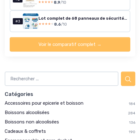
8.9
/10
★★★★★
★★★★★
Lot complet de 68 panneaux de sécurité pour cuisine – Vinyle autocollant mat, imperméable et résistant à l'huile – Autocollants d'hygiène alimentaire, garantissent la sécurité et la conformité dans 68-Panneaux de cuisine
#3
8.6
/10
★★★★★
★★★★★
Voir le comparatif complet →
Catégories
Accessoires pour epicerie et boisson
184
Boissons alcoolisées
284
Boissons non alcoolisées
136
Cadeaux & coffrets
190