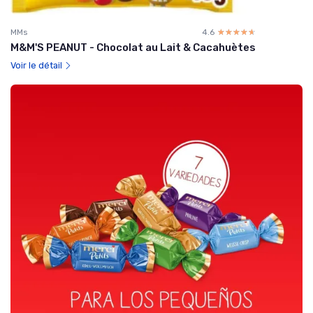
MMs
4.6
☆☆☆☆☆
★★★★★
M&M'S PEANUT - Chocolat au Lait & Cacahuètes
Voir le détail