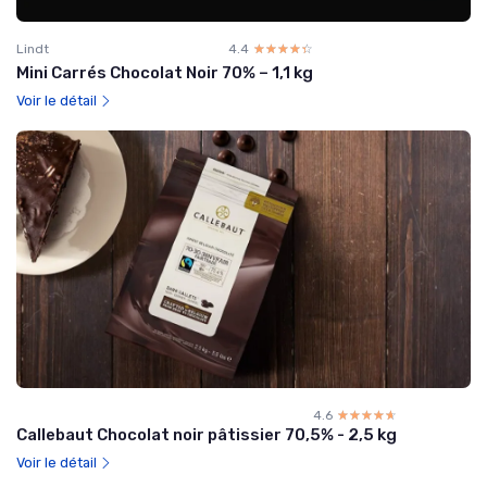
Lindt
4.4
☆☆☆☆☆
★★★★★
Mini Carrés Chocolat Noir 70% – 1,1 kg
Voir le détail
4.6
☆☆☆☆☆
★★★★★
Callebaut Chocolat noir pâtissier 70,5% - 2,5 kg
Voir le détail