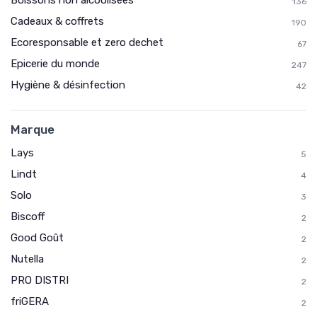
136
Cadeaux & coffrets
190
Ecoresponsable et zero dechet
67
Epicerie du monde
247
Hygiène & désinfection
42
Marque
Lays
5
Lindt
4
Solo
3
Biscoff
2
Good Goût
2
Nutella
2
PRO DISTRI
2
friGERA
2