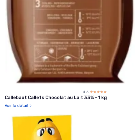
4.6
☆☆☆☆☆
★★★★★
Callebaut Callets Chocolat au Lait 33% - 1 kg
Voir le détail