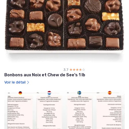
3.7
☆☆☆☆☆
★★★★★
Bonbons aux Noix et Chew de See's 1 lb
Voir le détail