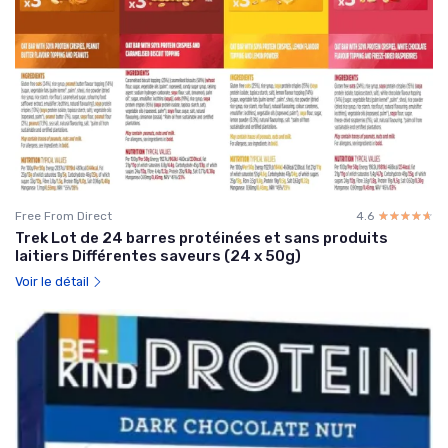
Free From Direct
4.6
☆☆☆☆☆
★★★★★
Trek Lot de 24 barres protéinées et sans produits
laitiers Différentes saveurs (24 x 50g)
Voir le détail