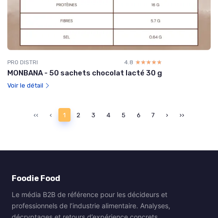
PRO DISTRI
4.8
☆☆☆☆☆
★★★★★
MONBANA - 50 sachets chocolat lacté 30 g
Voir le détail
‹‹
‹
1
2
3
4
5
6
7
›
››
Foodie Food
Le média B2B de référence pour les décideurs et
professionnels de l’industrie alimentaire. Analyses,
décryptages et retours d’expérience concrets.