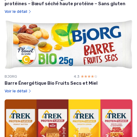
protéines – Bœuf séché haute protéine – Sans gluten
Voir le détail
BJORG
4.3
☆☆☆☆☆
★★★★★
Barre Énergétique Bio Fruits Secs et Miel
Voir le détail